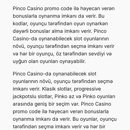
Pinco Casino promo code ilə həyecan verən
bonuslarla oynanma imkanı da verir. Bu
kodlar, oyunçu tərəfindən oyun oynarkən
dəyərli bonuslar alma imkanı verir. Pinco
Casino-da oynanabilecek slot oyunlarının
növü, oyunçu tərəfindən seçmə imkanı verir
və hər bir oyunçu, öz tərəfindən sevdiyi və
uyğun olan oyunları oynayabilir.
Pinco Casino-da oynanabilecek slot
oyunlarının növü, oyunçu tərəfindən seçmə
imkanı verir. Klasik slotlar, progressive
jackpotslu slotlar, Pinko az və Pinko oyunları
arasında geniş bir seçim var. Pinco Casino
promo code ilə həyecan verən bonuslarla
oynanma imkanı da verir. Bu oyunlar, oyunçu
tərəfindən seçmə imkanı verir və hər bir