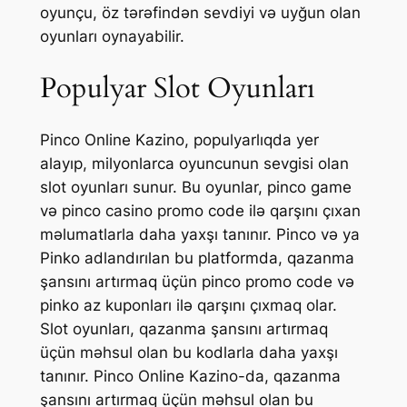
oyunçu, öz tərəfindən sevdiyi və uyğun olan
oyunları oynayabilir.
Populyar Slot Oyunları
Pinco Online Kazino, populyarlıqda yer
alayıp, milyonlarca oyuncunun sevgisi olan
slot oyunları sunur. Bu oyunlar, pinco game
və pinco casino promo code ilə qarşını çıxan
məlumatlarla daha yaxşı tanınır. Pinco və ya
Pinko adlandırılan bu platformda, qazanma
şansını artırmaq üçün pinco promo code və
pinko az kuponları ilə qarşını çıxmaq olar.
Slot oyunları, qazanma şansını artırmaq
üçün məhsul olan bu kodlarla daha yaxşı
tanınır. Pinco Online Kazino-da, qazanma
şansını artırmaq üçün məhsul olan bu