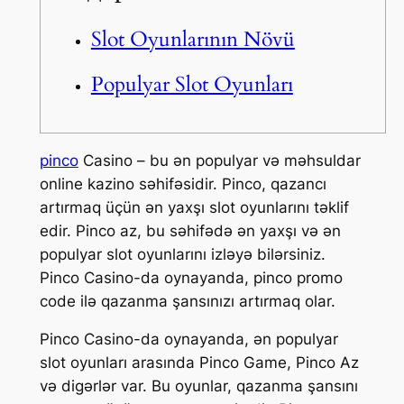
Slot Oyunlarının Növü
Populyar Slot Oyunları
pinco
Casino – bu ən populyar və məhsuldar
online kazino səhifəsidir. Pinco, qazancı
artırmaq üçün ən yaxşı slot oyunlarını təklif
edir. Pinco az, bu səhifədə ən yaxşı və ən
populyar slot oyunlarını izləyə bilərsiniz.
Pinco Casino-da oynayanda, pinco promo
code ilə qazanma şansınızı artırmaq olar.
Pinco Casino-da oynayanda, ən populyar
slot oyunları arasında Pinco Game, Pinco Az
və digərlər var. Bu oyunlar, qazanma şansını