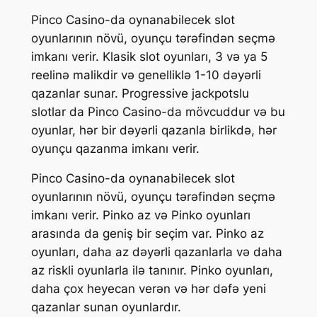
Pinco Casino-da oynanabilecek slot
oyunlarının növü, oyunçu tərəfindən seçmə
imkanı verir. Klasik slot oyunları, 3 və ya 5
reelinə malikdir və genelliklə 1-10 dəyərli
qazanlar sunar. Progressive jackpotslu
slotlar da Pinco Casino-da mövcuddur və bu
oyunlar, hər bir dəyərli qazanla birlikdə, hər
oyunçu qazanma imkanı verir.
Pinco Casino-da oynanabilecek slot
oyunlarının növü, oyunçu tərəfindən seçmə
imkanı verir. Pinko az və Pinko oyunları
arasında da geniş bir seçim var. Pinko az
oyunları, daha az dəyərli qazanlarla və daha
az riskli oyunlarla ilə tanınır. Pinko oyunları,
daha çox heyecan verən və hər dəfə yeni
qazanlar sunan oyunlardır.