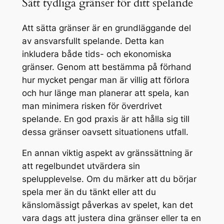
Sätt tydliga gränser för ditt spelande
Att sätta gränser är en grundläggande del
av ansvarsfullt spelande. Detta kan
inkludera både tids- och ekonomiska
gränser. Genom att bestämma på förhand
hur mycket pengar man är villig att förlora
och hur länge man planerar att spela, kan
man minimera risken för överdrivet
spelande. En god praxis är att hålla sig till
dessa gränser oavsett situationens utfall.
En annan viktig aspekt av gränssättning är
att regelbundet utvärdera sin
spelupplevelse. Om du märker att du börjar
spela mer än du tänkt eller att du
känslomässigt påverkas av spelet, kan det
vara dags att justera dina gränser eller ta en