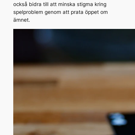
också bidra till att minska stigma kring
spelproblem genom att prata öppet om
ämnet.