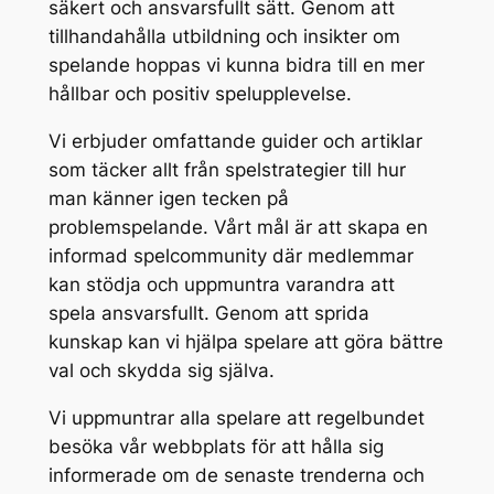
säkert och ansvarsfullt sätt. Genom att
tillhandahålla utbildning och insikter om
spelande hoppas vi kunna bidra till en mer
hållbar och positiv spelupplevelse.
Vi erbjuder omfattande guider och artiklar
som täcker allt från spelstrategier till hur
man känner igen tecken på
problemspelande. Vårt mål är att skapa en
informad spelcommunity där medlemmar
kan stödja och uppmuntra varandra att
spela ansvarsfullt. Genom att sprida
kunskap kan vi hjälpa spelare att göra bättre
val och skydda sig själva.
Vi uppmuntrar alla spelare att regelbundet
besöka vår webbplats för att hålla sig
informerade om de senaste trenderna och