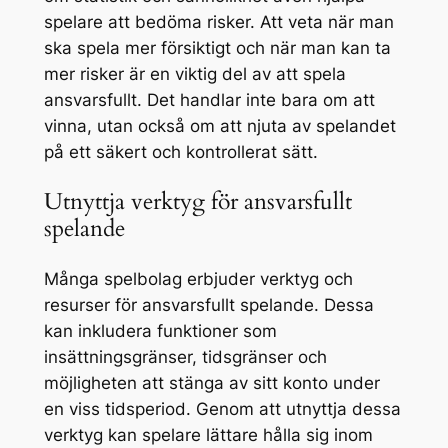
spelare att bedöma risker. Att veta när man
ska spela mer försiktigt och när man kan ta
mer risker är en viktig del av att spela
ansvarsfullt. Det handlar inte bara om att
vinna, utan också om att njuta av spelandet
på ett säkert och kontrollerat sätt.
Utnyttja verktyg för ansvarsfullt
spelande
Många spelbolag erbjuder verktyg och
resurser för ansvarsfullt spelande. Dessa
kan inkludera funktioner som
insättningsgränser, tidsgränser och
möjligheten att stänga av sitt konto under
en viss tidsperiod. Genom att utnyttja dessa
verktyg kan spelare lättare hålla sig inom