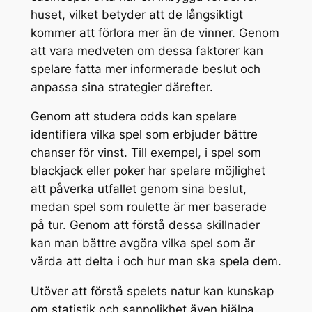
huset, vilket betyder att de långsiktigt
kommer att förlora mer än de vinner. Genom
att vara medveten om dessa faktorer kan
spelare fatta mer informerade beslut och
anpassa sina strategier därefter.
Genom att studera odds kan spelare
identifiera vilka spel som erbjuder bättre
chanser för vinst. Till exempel, i spel som
blackjack eller poker har spelare möjlighet
att påverka utfallet genom sina beslut,
medan spel som roulette är mer baserade
på tur. Genom att förstå dessa skillnader
kan man bättre avgöra vilka spel som är
värda att delta i och hur man ska spela dem.
Utöver att förstå spelets natur kan kunskap
om statistik och sannolikhet även hjälpa