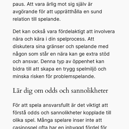
paus. Att vara ärlig mot sig själv är
avgörande för att upprätthålla en sund
relation till spelande.
Det kan också vara fördelaktigt att involvera
nära och kära i din spelprocess. Att
diskutera sina gränser och spelande med
någon som står en nära kan ge extra stöd
och ansvar. Denna typ av öppenhet kan
bidra till att skapa en trygg spelmiljö och
minska risken för problemspelande.
Lär dig om odds och sannolikheter
För att spela ansvarsfullt är det viktigt att
förstå odds och sannolikheter kopplade till
olika spel. Många spelare inser inte att
casinospel ofta har en inbyggd fördel för