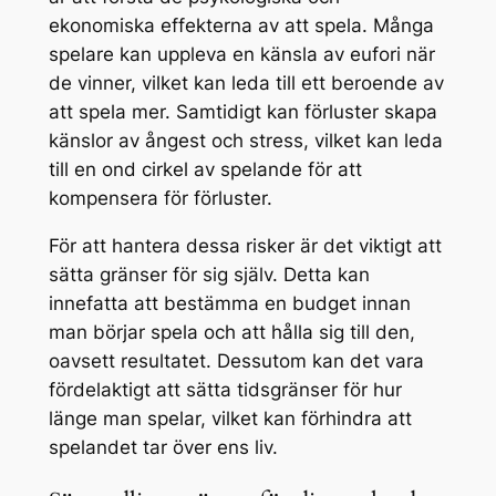
ekonomiska effekterna av att spela. Många
spelare kan uppleva en känsla av eufori när
de vinner, vilket kan leda till ett beroende av
att spela mer. Samtidigt kan förluster skapa
känslor av ångest och stress, vilket kan leda
till en ond cirkel av spelande för att
kompensera för förluster.
För att hantera dessa risker är det viktigt att
sätta gränser för sig själv. Detta kan
innefatta att bestämma en budget innan
man börjar spela och att hålla sig till den,
oavsett resultatet. Dessutom kan det vara
fördelaktigt att sätta tidsgränser för hur
länge man spelar, vilket kan förhindra att
spelandet tar över ens liv.