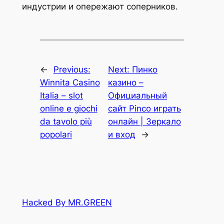
индустрии и опережают соперников.
←
Previous:
Next:
Пинко
Winnita Casino
казино –
Italia – slot
Официальный
online e giochi
сайт Pinco играть
da tavolo più
онлайн | Зеркало
popolari
и вход
→
Hacked By MR.GREEN