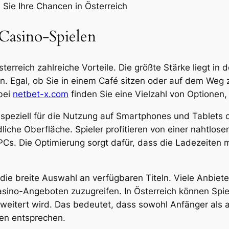
 Sie Ihre Chancen in Österreich
Casino-Spielen
erreich zahlreiche Vorteile. Die größte Stärke liegt in d
en. Egal, ob Sie in einem Café sitzen oder auf dem Weg zu
 bei
netbet-x.com
finden Sie eine Vielzahl von Optionen, 
 speziell für die Nutzung auf Smartphones und Tablets 
liche Oberfläche. Spieler profitieren von einer nahtlose
PCs. Die Optimierung sorgt dafür, dass die Ladezeiten 
t die breite Auswahl an verfügbaren Titeln. Viele Anbiet
sino-Angeboten zuzugreifen. In Österreich können Spiele
weitert wird. Das bedeutet, dass sowohl Anfänger als 
ben entsprechen.