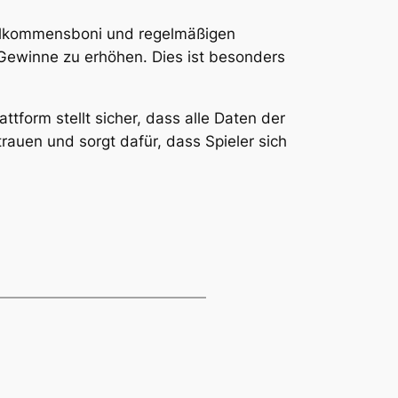
Willkommensboni und regelmäßigen
 Gewinne zu erhöhen. Dies ist besonders
ttform stellt sicher, dass alle Daten der
rauen und sorgt dafür, dass Spieler sich