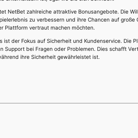
etet NetBet zahlreiche attraktive Bonusangebote. Die 
Spielerlebnis zu verbessern und ihre Chancen auf große
 der Plattform vertraut machen möchten.
 ist der Fokus auf Sicherheit und Kundenservice. Die Pla
en Support bei Fragen oder Problemen. Dies schafft Vert
hrend ihre Sicherheit gewährleistet ist.