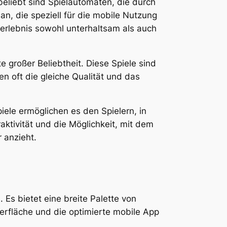
beliebt sind Spielautomaten, die durch
n, die speziell für die mobile Nutzung
lerlebnis sowohl unterhaltsam als auch
e großer Beliebtheit. Diese Spiele sind
en oft die gleiche Qualität und das
iele ermöglichen es den Spielern, in
aktivität und die Möglichkeit, mit dem
 anzieht.
 Es bietet eine breite Palette von
erfläche und die optimierte mobile App