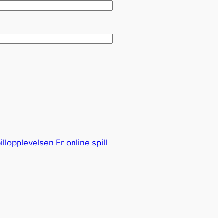
illopplevelsen Er online spill