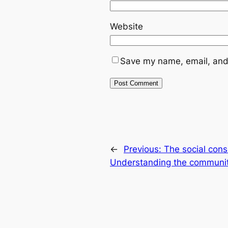
Website
Save my name, email, and 
←
Previous:
The social con
Understanding the communit