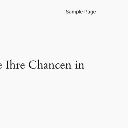
Sample Page
e Ihre Chancen in