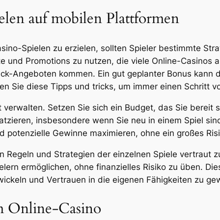
ielen auf mobilen Plattformen
ino-Spielen zu erzielen, sollten Spieler bestimmte Str
e und Promotions zu nutzen, die viele Online-Casinos a
ack-Angeboten kommen. Ein gut geplanter Bonus kann 
en Sie diese Tipps und tricks, um immer einen Schritt vo
t verwalten. Setzen Sie sich ein Budget, das Sie bereit si
platzieren, insbesondere wenn Sie neu in einem Spiel si
d potenzielle Gewinne maximieren, ohne ein großes Ris
 den Regeln und Strategien der einzelnen Spiele vertraut
ielern ermöglichen, ohne finanzielles Risiko zu üben. D
twickeln und Vertrauen in die eigenen Fähigkeiten zu g
im Online-Casino