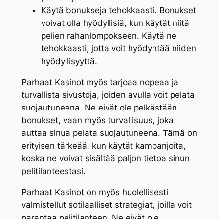
Käytä bonukseja tehokkaasti. Bonukset
voivat olla hyödyllisiä, kun käytät niitä
pelien rahanlompokseen. Käytä ne
tehokkaasti, jotta voit hyödyntää niiden
hyödyllisyyttä.
Parhaat Kasinot myös tarjoaa nopeaa ja
turvallista sivustoja, joiden avulla voit pelata
suojautuneena. Ne eivät ole pelkästään
bonukset, vaan myös turvallisuus, joka
auttaa sinua pelata suojautuneena. Tämä on
erityisen tärkeää, kun käytät kampanjoita,
koska ne voivat sisältää paljon tietoa sinun
pelitilanteestasi.
Parhaat Kasinot on myös huolellisesti
valmistellut sotilaalliset strategiat, joilla voit
parantaa pelitilanteen. Ne eivät ole