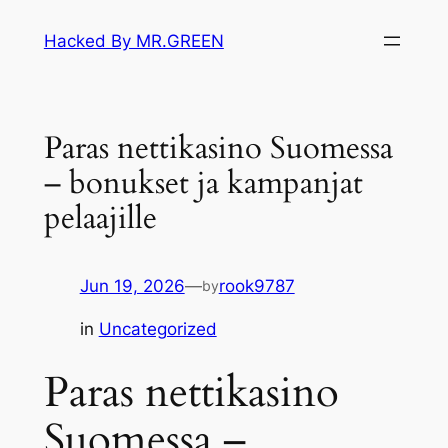
Skip
Hacked By MR.GREEN
to
content
Paras nettikasino Suomessa
– bonukset ja kampanjat
pelaajille
Jun 19, 2026
—
rook9787
by
in
Uncategorized
Paras nettikasino
Suomessa –