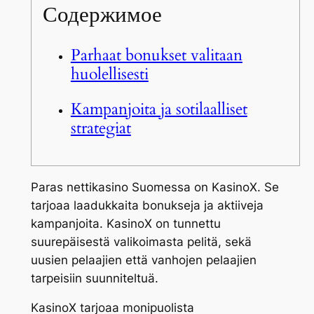
Содержимое
Parhaat bonukset valitaan
huolellisesti
Kampanjoita ja sotilaalliset
strategiat
Paras nettikasino Suomessa on KasinoX. Se
tarjoaa laadukkaita bonukseja ja aktiiveja
kampanjoita. KasinoX on tunnettu
suurepäisestä valikoimasta pelitä, sekä
uusien pelaajien että vanhojen pelaajien
tarpeisiin suunniteltuä.
KasinoX tarjoaa monipuolista