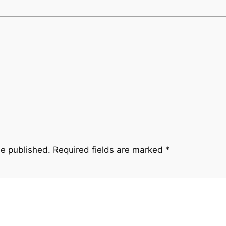
be published.
Required fields are marked
*