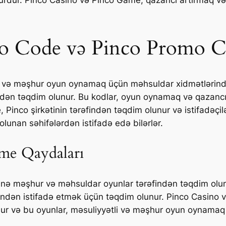
o Code və Pinco Promo 
i və məşhur oyun oynamaq üçün məhsuldar xidmətlərind
n təqdim olunur. Bu kodlar, oyun oynamaq və qazancı ar
inco şirkətinin tərəfindən təqdim olunur və istifadəçil
unan səhifələrdən istifadə edə bilərlər.
me Qaydaları
rinə məşhur və məhsuldar oyunlar tərəfindən təqdim olun
dən istifadə etmək üçün təqdim olunur. Pinco Casino və
ur və bu oyunlar, məsuliyyətli və məşhur oyun oynamaq