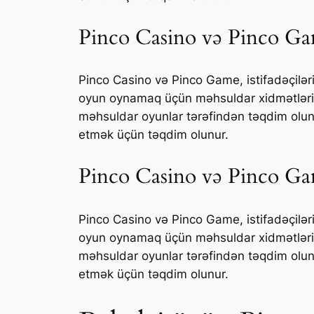
Pinco Casino və Pinco Gam
Pinco Casino və Pinco Game, istifadəçilə
oyun oynamaq üçün məhsuldar xidmətlərin
məhsuldar oyunlar tərəfindən təqdim olun
etmək üçün təqdim olunur.
Pinco Casino və Pinco G
Pinco Casino və Pinco Game, istifadəçilə
oyun oynamaq üçün məhsuldar xidmətlərin
məhsuldar oyunlar tərəfindən təqdim olun
etmək üçün təqdim olunur.