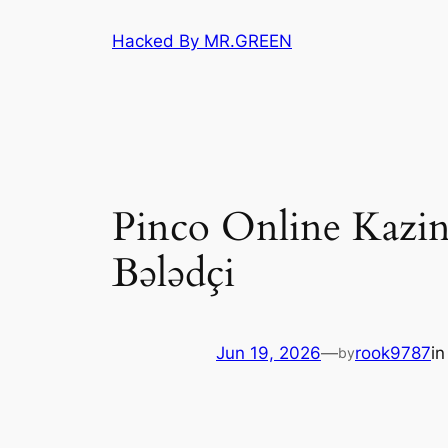
Skip
Hacked By MR.GREEN
to
content
Pinco Online Kazin
Bələdçi
Jun 19, 2026
—
rook9787
i
by