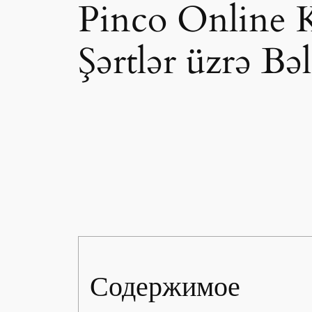
Pinco Online K
Şərtlər üzrə Bə
Содержимое