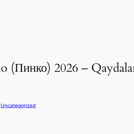
o (Пинко) 2026 – Qaydalar 
n
Uncategorized