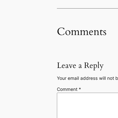
Comments
Leave a Reply
Your email address will not 
Comment
*