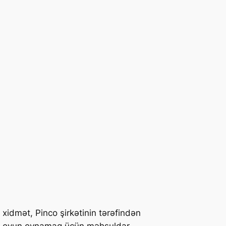
xidmət, Pinco şirkətinin tərəfindən
 və oyun oynamaq üçün məhsuldar