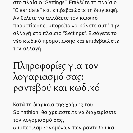
στο πλαίσιο “Settings”. Επιλέξτε το πλαίσιο
“Clear data” και επιβεβαιώστε τη διαγραφή.
Αν θέλετε να αλλάξετε τον κωδικό
προμοτίωσης, μπορείτε να κάνετε αυτή την
αλλαγή στο πλαίσιο “Settings”. Εισάγετε το
νέο κωδικό προμοτίωσης και επιβεβαιώστε
την αλλαγή.
Πληροφορίες για τον
λογαριασμό σας:
ραντεβού και κωδικό
Κατά τη διάρκεια της χρήσης του
Spinathlon, θα χρειαστείτε να διαχειρίσετε
τον λογαριασμό σας,
συμπεριλαμβανομένων των ραντεβού και