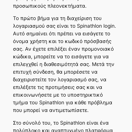
προσωπικούς πλεονεκτήματα.
Το πρώτο βήμα για τη διαχείριση του
λογαριασμού σας είναι το Spinathlon login.
Αυτό σημαίνει ότι πρέπει να εισάγετε το
όνομα χρήστη και το κωδικό πρόσβασής
σας. Αν έχετε επιλέξει έναν προμονοιακό
κώδικα, μπορείτε να το εισάγετε για να
επιλεγχθεί η διαθεσιμότητά σας. Μετά την
επιτυχή σύνδεση, θα μπορέσετε να
διαχειριστείτε τον λογαριασμό σας, να
επιλέξετε τις προτιμήσεις σας και να
επικοινωνήσετε με το υποστηρικτικό
τμήμα του Spinathlon για κάθε πρόβλημα
που μπορεί να αντιμετωπίσετε.
Στο σύνολό του, το Spinathlon είναι ένα
πολύπλοκο και αναπτυγμένο πλατφόρμα