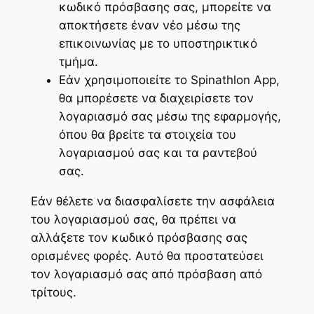
κωδικό πρόσβασης σας, μπορείτε να
αποκτήσετε έναν νέο μέσω της
επικοινωνίας με το υποστηρικτικό
τμήμα.
Εάν χρησιμοποιείτε το Spinathlon App,
θα μπορέσετε να διαχειρίσετε τον
λογαριασμό σας μέσω της εφαρμογής,
όπου θα βρείτε τα στοιχεία του
λογαριασμού σας και τα ραντεβού
σας.
Εάν θέλετε να διασφαλίσετε την ασφάλεια
του λογαριασμού σας, θα πρέπει να
αλλάξετε τον κωδικό πρόσβασης σας
ορισμένες φορές. Αυτό θα προστατεύσει
τον λογαριασμό σας από πρόσβαση από
τρίτους.