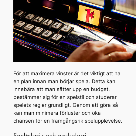
För att maximera vinster är det viktigt att ha
en plan innan man börjar spela. Detta kan
innebära att man sätter upp en budget,
bestämmer sig för en spelstil och studerar
spelets regler grundligt. Genom att göra så
kan man minimera förluster och öka
chansen för en framgångsrik spelupplevelse.
Spelteknik och psykologi