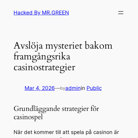
Skip
Hacked By MR.GREEN
to
content
Avslöja mysteriet bakom
framgångsrika
casinostrategier
Mar 4, 2026
—
admin
in
Public
by
Grundläggande strategier för
casinospel
När det kommer till att spela på casinon är