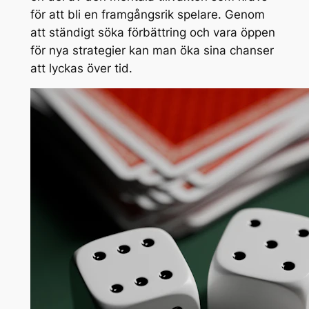
för att bli en framgångsrik spelare. Genom
att ständigt söka förbättring och vara öppen
för nya strategier kan man öka sina chanser
att lyckas över tid.