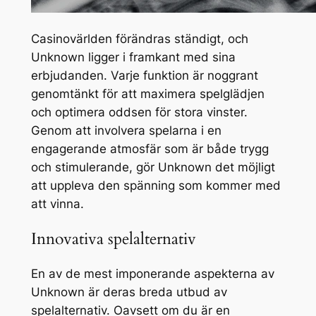
Casinovärlden förändras ständigt, och
Unknown ligger i framkant med sina
erbjudanden. Varje funktion är noggrant
genomtänkt för att maximera spelglädjen
och optimera oddsen för stora vinster.
Genom att involvera spelarna i en
engagerande atmosfär som är både trygg
och stimulerande, gör Unknown det möjligt
att uppleva den spänning som kommer med
att vinna.
Innovativa spelalternativ
En av de mest imponerande aspekterna av
Unknown är deras breda utbud av
spelalternativ. Oavsett om du är en