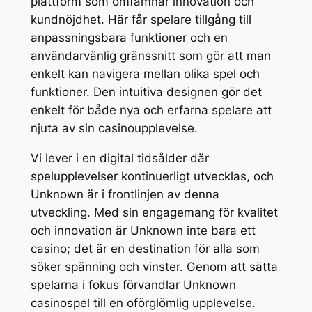
plattform som omfamnar innovation och
kundnöjdhet. Här får spelare tillgång till
anpassningsbara funktioner och en
användarvänlig gränssnitt som gör att man
enkelt kan navigera mellan olika spel och
funktioner. Den intuitiva designen gör det
enkelt för både nya och erfarna spelare att
njuta av sin casinoupplevelse.
Vi lever i en digital tidsålder där
spelupplevelser kontinuerligt utvecklas, och
Unknown är i frontlinjen av denna
utveckling. Med sin engagemang för kvalitet
och innovation är Unknown inte bara ett
casino; det är en destination för alla som
söker spänning och vinster. Genom att sätta
spelarna i fokus förvandlar Unknown
casinospel till en oförglömlig upplevelse.