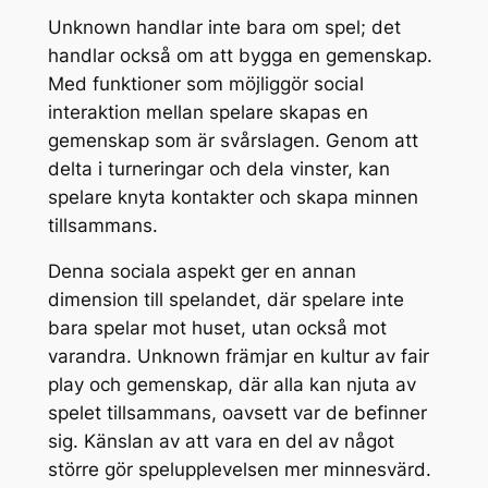
Unknown handlar inte bara om spel; det
handlar också om att bygga en gemenskap.
Med funktioner som möjliggör social
interaktion mellan spelare skapas en
gemenskap som är svårslagen. Genom att
delta i turneringar och dela vinster, kan
spelare knyta kontakter och skapa minnen
tillsammans.
Denna sociala aspekt ger en annan
dimension till spelandet, där spelare inte
bara spelar mot huset, utan också mot
varandra. Unknown främjar en kultur av fair
play och gemenskap, där alla kan njuta av
spelet tillsammans, oavsett var de befinner
sig. Känslan av att vara en del av något
större gör spelupplevelsen mer minnesvärd.