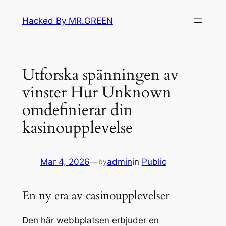
Skip
Hacked By MR.GREEN
to
content
Utforska spänningen av
vinster Hur Unknown
omdefinierar din
kasinoupplevelse
Mar 4, 2026
—
admin
in
Public
by
En ny era av casinoupplevelser
Den här webbplatsen erbjuder en