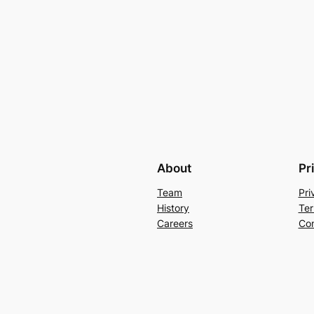
About
Pr
Team
Pri
History
Ter
Careers
Con