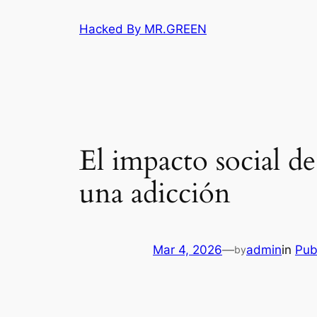
Skip
Hacked By MR.GREEN
to
content
El impacto social d
una adicción
Mar 4, 2026
—
admin
in
Pub
by