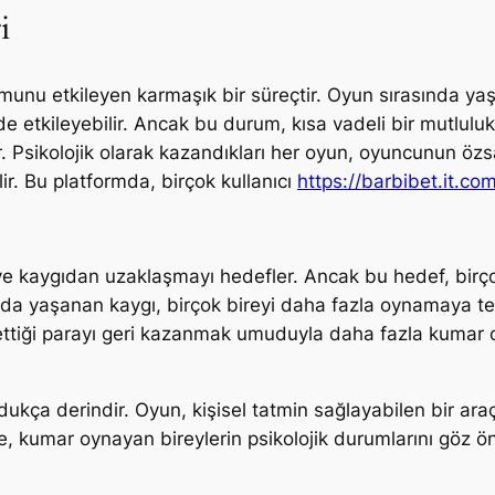
i
munu etkileyen karmaşık bir süreçtir. Oyun sırasında ya
de etkileyebilir. Ancak bu durum, kısa vadeli bir mutlul
r. Psikolojik olarak kazandıkları her oyun, oyuncunun özsa
lir. Bu platformda, birçok kullanıcı
https://barbibet.it.co
ve kaygıdan uzaklaşmayı hedefler. Ancak bu hedef, birçok
da yaşanan kaygı, birçok bireyi daha fazla oynamaya teşv
ttiği parayı geri kazanmak umuduyla daha fazla kumar 
ldukça derindir. Oyun, kişisel tatmin sağlayabilen bir ar
le, kumar oynayan bireylerin psikolojik durumlarını göz 