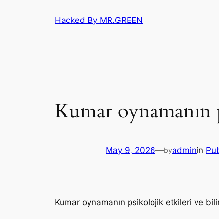
Skip
Hacked By MR.GREEN
to
content
Kumar oynamanın psik
May 9, 2026
—
admin
in
Pub
by
Kumar oynamanın psikolojik etkileri ve bilinç