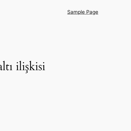
Sample Page
ı ilişkisi