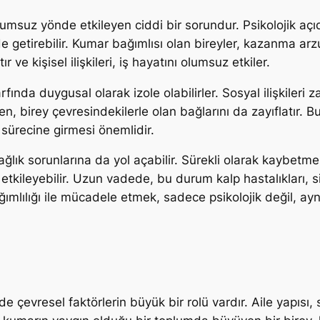
olumsuz yönde etkileyen ciddi bir sorundur. Psikolojik aç
e getirebilir. Kumar bağımlısı olan bireyler, kazanma ar
r ve kişisel ilişkileri, iş hayatını olumsuz etkiler.
ında duygusal olarak izole olabilirler. Sosyal ilişkileri za
en, birey çevresindekilerle olan bağlarını da zayıflatır. 
 sürecine girmesi önemlidir.
ağlık sorunlarına da yol açabilir. Sürekli olarak kaybetm
tkileyebilir. Uzun vadede, bu durum kalp hastalıkları, si
ğımlılığı ile mücadele etmek, sadece psikolojik değil, ay
e çevresel faktörlerin büyük bir rolü vardır. Aile yapısı, 