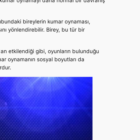
y, kumar oynamayı daha normal bir davranış
grubundaki bireylerin kumar oynaması,
ı yönlendirebilir. Birey, bu tür bir
rdan etkilendiği gibi, oyunların bulunduğu
kumar oynamanın sosyal boyutları da
rdur.