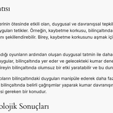
tısı
eçlerinin ötesinde etkili olan, duygusal ve davranışsal te
guları tetikler. Örneğin, kaybetme korkusu, bilinçaltında 
nı şekillendirebilir. Birey, kaybetme korkusunu aşmak i
andığı oyunların ardından oluşan duygusal tatmin ile dah
uygular, bilinçaltında yer eder ve gelecekteki kumar deney
bireyin bilinçaltında olumsuz bir etki yaratabilir ve bu dur
ıcıların bilinçaltındaki duyguları manipüle ederek daha fa
linçaltında belirli çağrışımlar yaparak kumar davranışını t
esi gereken bir konudur.
olojik Sonuçları