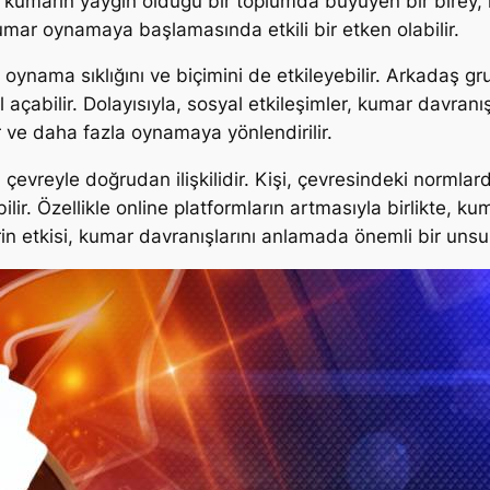
in, kumarın yaygın olduğu bir toplumda büyüyen bir bire
kumar oynamaya başlamasında etkili bir etken olabilir.
ar oynama sıklığını ve biçimini de etkileyebilir. Arkadaş 
çabilir. Dolayısıyla, sosyal etkileşimler, kumar davranışın
 ve daha fazla oynamaya yönlendirilir.
ğı çevreyle doğrudan ilişkilidir. Kişi, çevresindeki normla
lir. Özellikle online platformların artmasıyla birlikte, 
rin etkisi, kumar davranışlarını anlamada önemli bir unsu