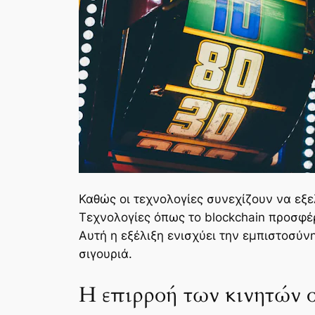
Καθώς οι τεχνολογίες συνεχίζουν να εξ
Τεχνολογίες όπως το blockchain προσφέ
Αυτή η εξέλιξη ενισχύει την εμπιστοσύν
σιγουριά.
Η επιρροή των κινητών 