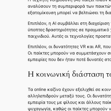
αναλύσουν τη συμπεριφορά των παικτών,
εξατομίκευση μπορεί να βελτιώσει τη δ
Επιπλέον, η AI συμβάλλει στη διαχείρισ
ύποπτες δραστηριότητες σε πραγματικό 
παιχνιδιού. Αυτές οι τεχνολογίες προστ
Επιπλέον, οι δυνατότητες VR και AR, πο
Οι παίκτες μπορούν να συμμετάσχουν σ
εμπειρίες που δεν ήταν ποτέ δυνατές στ
Η κοινωνική διάσταση τω
Τα online καζίνο έχουν εξελιχθεί σε κο
αλληλεπιδρούν μεταξύ τους. Οι δυνατότη
εμπειρία τους με φίλους και άλλους παί
ψυχαγωγία, καθώς οι παίκτες μπορούν ν