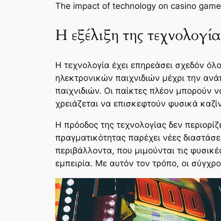
The impact of technology on casino game
Η εξέλιξη της τεχνολογία
Η τεχνολογία έχει επηρεάσει σχεδόν όλο
ηλεκτρονικών παιχνιδιών μέχρι την ανάπ
παιχνιδιών. Οι παίκτες πλέον μπορούν ν
χρειάζεται να επισκεφτούν φυσικά καζίν
Η πρόοδος της τεχνολογίας δεν περιορί
πραγματικότητας παρέχει νέες διαστάσει
περιβάλλοντα, που μιμούνται τις φυσικ
εμπειρία. Με αυτόν τον τρόπο, οι σύγχ