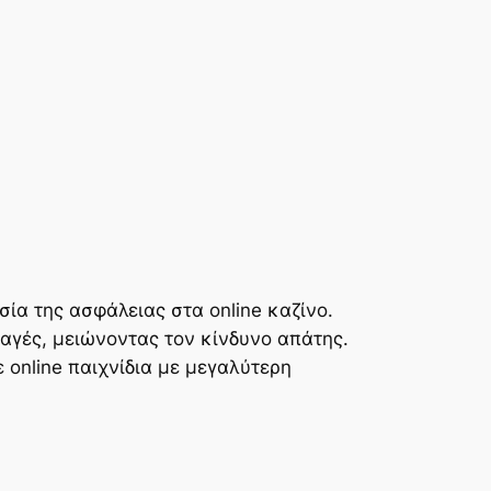
ία της ασφάλειας στα online καζίνο.
αγές, μειώνοντας τον κίνδυνο απάτης.
 online παιχνίδια με μεγαλύτερη