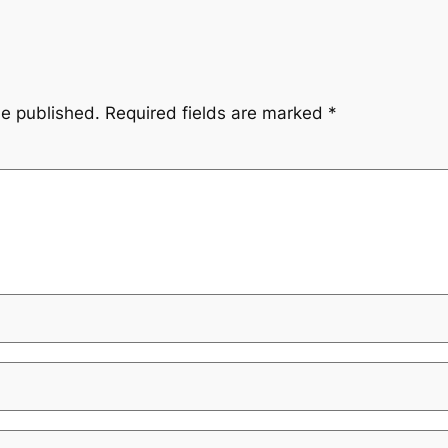
be published.
Required fields are marked
*