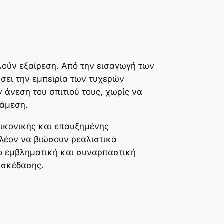
ελούν εξαίρεση. Από την εισαγωγή των
ώσει την εμπειρία των τυχερών
 άνεση του σπιτιού τους, χωρίς να
 άμεση.
εικονικής και επαυξημένης
πλέον να βιώσουν ρεαλιστικά
ιο εμβληματική και συναρπαστική
ασκέδασης.