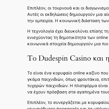
Επιπλέον, οι τουρνουά και οι διαγωνισ
Αυτές οι εκδηλώσεις δημιουργούν μια α
την εμπειρία. Η κοινωνική διάσταση των 
Η τεχνολογία έχει διευκολύνει επίσης τ
ενισχύοντας τη δημοτικότητα των onlin
κοινωνικά στοιχεία δημιουργούν μια πι
Το Dudespin Casino και 
Το είναι ένα κορυφαίο online καζίνο πο
γκάμα παιχνιδιών, όπως φρουτάκια, επιτ
τυχερών παιχνιδιών. Η πλατφόρμα είναι 
να έχουν πρόσβαση στα αγαπημένα τους 
Επιπλέον, το συνεργάζεται με κορυφαίου
γενναιόδωρες προσφορές και τα μπόνου