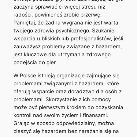
zaczyna sprawiać ci więcej stresu niż
radości, powinieneś zrobić przerwę.
Pamiętaj, że żadna wygrana nie jest warta
twojego zdrowia psychicznego. Szukanie
wsparcia u bliskich lub profesjonalistów, jeśli
zauważysz problemy związane z hazardem,
jest kluczowe dla utrzymania zdrowego
podejścia do gier.
W Polsce istnieją organizacje zajmujące się
problemami związanymi z hazardem, które
oferują wsparcie oraz doradztwo dla osób z
problemami. Skorzystanie z ich pomocy
może być pierwszym krokiem do odzyskania
kontroli nad swoim życiem i finansami.
Grając w sposób odpowiedzialny, można
cieszyć się hazardem bez narażania się na