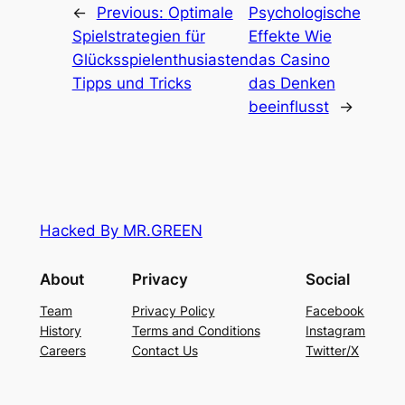
←
Previous:
Optimale
Psychologische
Spielstrategien für
Effekte Wie
Glücksspielenthusiasten
das Casino
Tipps und Tricks
das Denken
beeinflusst
→
Hacked By MR.GREEN
About
Privacy
Social
Team
Privacy Policy
Facebook
History
Terms and Conditions
Instagram
Careers
Contact Us
Twitter/X