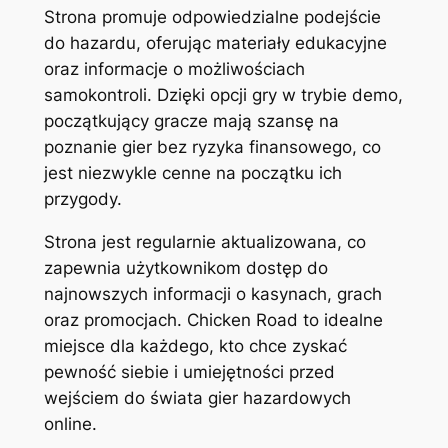
Strona promuje odpowiedzialne podejście
do hazardu, oferując materiały edukacyjne
oraz informacje o możliwościach
samokontroli. Dzięki opcji gry w trybie demo,
początkujący gracze mają szansę na
poznanie gier bez ryzyka finansowego, co
jest niezwykle cenne na początku ich
przygody.
Strona jest regularnie aktualizowana, co
zapewnia użytkownikom dostęp do
najnowszych informacji o kasynach, grach
oraz promocjach. Chicken Road to idealne
miejsce dla każdego, kto chce zyskać
pewność siebie i umiejętności przed
wejściem do świata gier hazardowych
online.