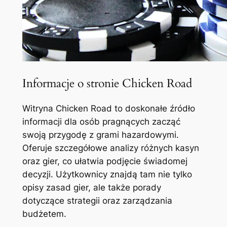
Informacje o stronie Chicken Road
Witryna Chicken Road to doskonałe źródło
informacji dla osób pragnących zacząć
swoją przygodę z grami hazardowymi.
Oferuje szczegółowe analizy różnych kasyn
oraz gier, co ułatwia podjęcie świadomej
decyzji. Użytkownicy znajdą tam nie tylko
opisy zasad gier, ale także porady
dotyczące strategii oraz zarządzania
budżetem.