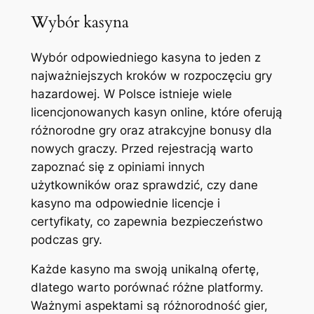
Wybór kasyna
Wybór odpowiedniego kasyna to jeden z
najważniejszych kroków w rozpoczęciu gry
hazardowej. W Polsce istnieje wiele
licencjonowanych kasyn online, które oferują
różnorodne gry oraz atrakcyjne bonusy dla
nowych graczy. Przed rejestracją warto
zapoznać się z opiniami innych
użytkowników oraz sprawdzić, czy dane
kasyno ma odpowiednie licencje i
certyfikaty, co zapewnia bezpieczeństwo
podczas gry.
Każde kasyno ma swoją unikalną ofertę,
dlatego warto porównać różne platformy.
Ważnymi aspektami są różnorodność gier,