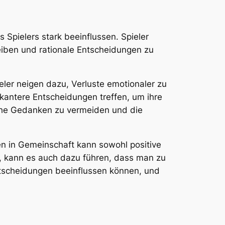
 Spielers stark beeinflussen. Spieler
leiben und rationale Entscheidungen zu
ler neigen dazu, Verluste emotionaler zu
iskantere Entscheidungen treffen, um ihre
olche Gedanken zu vermeiden und die
len in Gemeinschaft kann sowohl positive
t, kann es auch dazu führen, dass man zu
Entscheidungen beeinflussen können, und