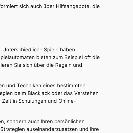
rmiert sich auch über Hilfsangebote, die
n. Unterschiedliche Spiele haben
pielautomaten bieten zum Beispiel oft die
ieren Sie sich über die Regeln und
tegien und Techniken eines bestimmten
ategien beim Blackjack oder das Verstehen
 Zeit in Schulungen und Online-
en, sondern auch Ihren persönlichen
n Strategien auseinanderzusetzen und Ihre