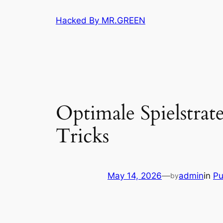
Skip
Hacked By MR.GREEN
to
content
Optimale Spielstrat
Tricks
May 14, 2026
—
admin
in
Pu
by