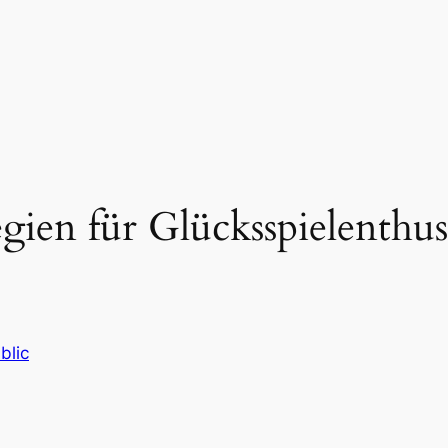
egien für Glücksspielenthu
blic