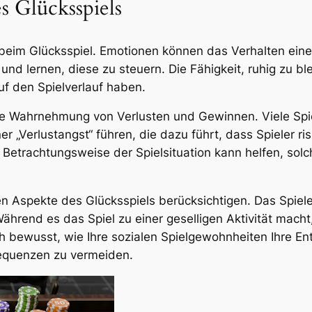
s Glücksspiels
e beim Glücksspiel. Emotionen können das Verhalten eines
 und lernen, diese zu steuern. Die Fähigkeit, ruhig zu b
auf den Spielverlauf haben.
die Wahrnehmung von Verlusten und Gewinnen. Viele Spie
er „Verlustangst“ führen, die dazu führt, dass Spieler r
e Betrachtungsweise der Spielsituation kann helfen, s
alen Aspekte des Glücksspiels berücksichtigen. Das Spie
hrend es das Spiel zu einer geselligen Aktivität mach
sich bewusst, wie Ihre sozialen Spielgewohnheiten Ihre 
equenzen zu vermeiden.