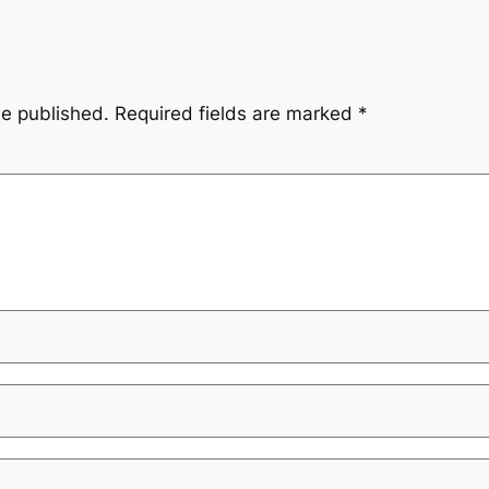
be published.
Required fields are marked
*