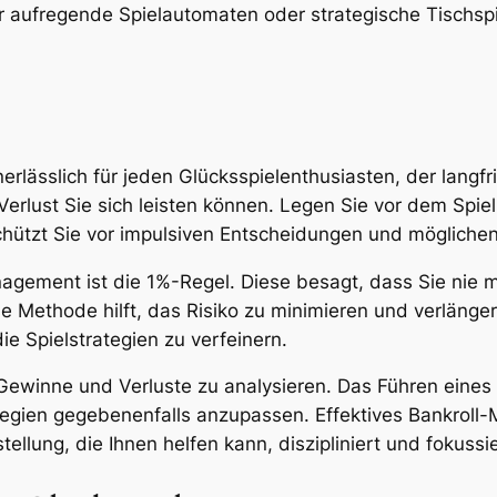
r aufregende Spielautomaten oder strategische Tischspie
rlässlich für jeden Glücksspielenthusiasten, der langfri
Verlust Sie sich leisten können. Legen Sie vor dem Spiel
hützt Sie vor impulsiven Entscheidungen und möglichen
agement ist die 1%-Regel. Diese besagt, dass Sie nie m
e Methode hilft, das Risiko zu minimieren und verlängert
e Spielstrategien zu verfeinern.
e Gewinne und Verluste zu analysieren. Das Führen eines
tegien gegebenenfalls anzupassen. Effektives Bankroll-
ellung, die Ihnen helfen kann, diszipliniert und fokussie