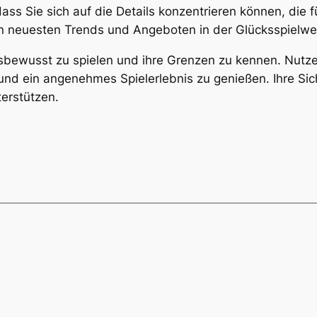
ass Sie sich auf die Details konzentrieren können, die f
 neuesten Trends und Angeboten in der Glücksspielwelt 
gsbewusst zu spielen und ihre Grenzen zu kennen. Nutz
und ein angenehmes Spielerlebnis zu genießen. Ihre Sich
terstützen.