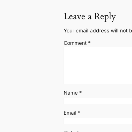
Leave a Reply
Your email address will not 
Comment
*
Name
*
Email
*