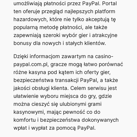
umożliwiają płatności przez PayPal. Portal
ten oferuje przegląd najlepszych platform
hazardowych, które nie tylko akceptują tę
popularną metodę płatności, ale także
zapewniają szeroki wybór gier i atrakcyjne
bonusy dla nowych i stałych klientów.
Dzięki informacjom zawartym na casino-
paypal.com.pl, gracze mogą łatwo porównać
różne kasyna pod kątem ich oferty gier,
bezpieczeństwa transakcji PayPal, a także
jakości obsługi klienta. Celem serwisu jest
ułatwienie wyboru miejsca do gry, gdzie
można cieszyć się ulubionymi grami
kasynowymi, mając pewność co do
komfortu i bezpieczeństwa dokonywanych
wpłat i wypłat za pomocą PayPal.