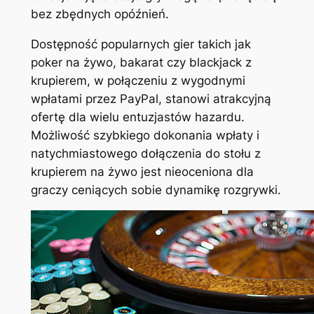
bez zbędnych opóźnień.
Dostępność popularnych gier takich jak
poker na żywo, bakarat czy blackjack z
krupierem, w połączeniu z wygodnymi
wpłatami przez PayPal, stanowi atrakcyjną
ofertę dla wielu entuzjastów hazardu.
Możliwość szybkiego dokonania wpłaty i
natychmiastowego dołączenia do stołu z
krupierem na żywo jest nieoceniona dla
graczy ceniących sobie dynamikę rozgrywki.