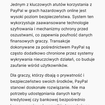
Jednym z kluczowych atutów korzystania z
PayPal w grach hazardowych online jest
wysoki poziom bezpieczeństwa. System ten
wykorzystuje zaawansowane technologie
szyfrowania i mechanizmy ochrony przed
oszustwami, co zapewnia poufność danych
finansowych graczy. Transakcje
dokonywane za pośrednictwem PayPal są
często dodatkowo chronione przez systemy
wykrywania nieuczciwych działań, co buduje
zaufanie wśród użytkowników.
Dla graczy, którzy dbają o prywatność i
bezpieczeństwo swoich środków, PayPal
stanowi doskonałe rozwiązanie. Nie ma
potrzeby udostępniania danych karty
kredytowej czy bankowej bezpośrednio