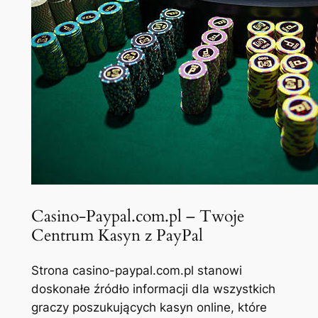
Casino-Paypal.com.pl – Twoje
Centrum Kasyn z PayPal
Strona casino-paypal.com.pl stanowi
doskonałe źródło informacji dla wszystkich
graczy poszukujących kasyn online, które