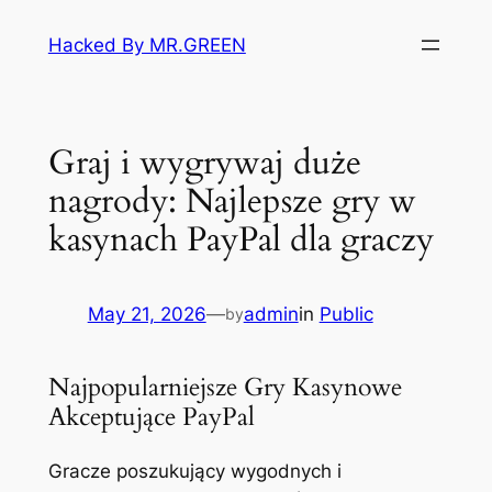
Skip
Hacked By MR.GREEN
to
content
Graj i wygrywaj duże
nagrody: Najlepsze gry w
kasynach PayPal dla graczy
May 21, 2026
—
admin
in
Public
by
Najpopularniejsze Gry Kasynowe
Akceptujące PayPal
Gracze poszukujący wygodnych i