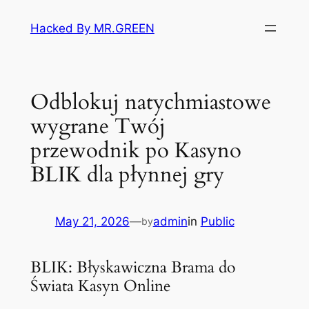
Skip
Hacked By MR.GREEN
to
content
Odblokuj natychmiastowe
wygrane Twój
przewodnik po Kasyno
BLIK dla płynnej gry
May 21, 2026
—
admin
in
Public
by
BLIK: Błyskawiczna Brama do
Świata Kasyn Online