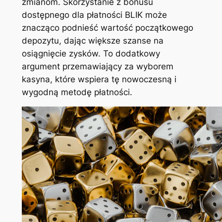
zmianom. Skorzystanie z bonusu
dostępnego dla płatności BLIK może
znacząco podnieść wartość początkowego
depozytu, dając większe szanse na
osiągnięcie zysków. To dodatkowy
argument przemawiający za wyborem
kasyna, które wspiera tę nowoczesną i
wygodną metodę płatności.