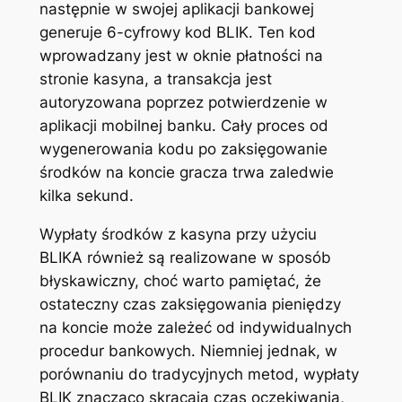
następnie w swojej aplikacji bankowej
generuje 6-cyfrowy kod BLIK. Ten kod
wprowadzany jest w oknie płatności na
stronie kasyna, a transakcja jest
autoryzowana poprzez potwierdzenie w
aplikacji mobilnej banku. Cały proces od
wygenerowania kodu po zaksięgowanie
środków na koncie gracza trwa zaledwie
kilka sekund.
Wypłaty środków z kasyna przy użyciu
BLIKA również są realizowane w sposób
błyskawiczny, choć warto pamiętać, że
ostateczny czas zaksięgowania pieniędzy
na koncie może zależeć od indywidualnych
procedur bankowych. Niemniej jednak, w
porównaniu do tradycyjnych metod, wypłaty
BLIK znacząco skracają czas oczekiwania,