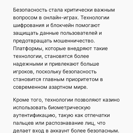
Безопасность стала критически важным
вопросом в онлайн-играх. Технологии
шифрования и блокчейн помогают
защищать данные пользователей и
предотвращать мошенничество.
Платформы, которые внедряют такие
технологии, становятся более
надежными и привлекают больше
игроков, поскольку безопасность
становится главным приоритетом в
современном азартном мире.
Кроме того, технологии позволяют казино
использовать биометрическую
аутентификацию, такую как отпечатки
пальцев или распознавание лиц, что
делает вход в аккаунт более безопасным.