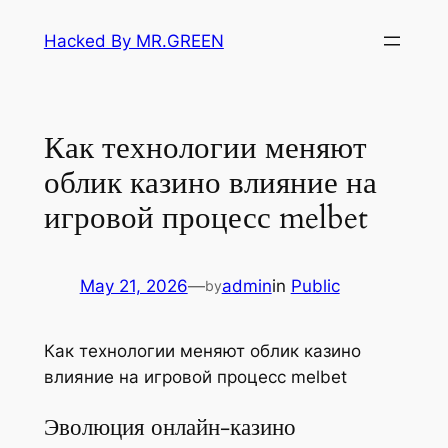
Skip
Hacked By MR.GREEN
to
content
Как технологии меняют
облик казино влияние на
игровой процесс melbet
May 21, 2026
—
admin
in
Public
by
Как технологии меняют облик казино
влияние на игровой процесс melbet
Эволюция онлайн-казино