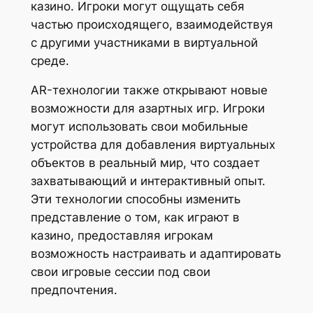
казино. Игроки могут ощущать себя
частью происходящего, взаимодействуя
с другими участниками в виртуальной
среде.
AR-технологии также открывают новые
возможности для азартных игр. Игроки
могут использовать свои мобильные
устройства для добавления виртуальных
объектов в реальный мир, что создает
захватывающий и интерактивный опыт.
Эти технологии способны изменить
представление о том, как играют в
казино, предоставляя игрокам
возможность настраивать и адаптировать
свои игровые сессии под свои
предпочтения.