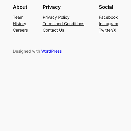
About
Privacy
Social
Team
Privacy Policy
Facebook
History
Terms and Conditions
Instagram
Careers
Contact Us
Twitter/X
Designed with
WordPress