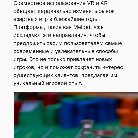
Совместное использование VR и AR
обещает кардинально изменить рынок
азартных игр в ближайшие годы.
Платформы, такие как Melbet, уже
исследуют эти направления, чтобы
предложить своим пользователям самые
современные и увлекательные способы
игры. Это не только привлечет новых
игроков, но и поможет сохранить интерес
существующих клиентов, предлагая им
уникальный игровой опыт.