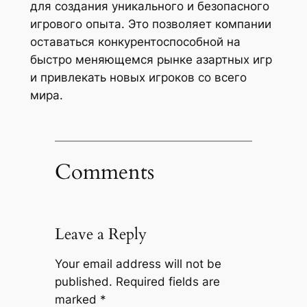
для создания уникального и безопасного
игрового опыта. Это позволяет компании
оставаться конкурентоспособной на
быстро меняющемся рынке азартных игр
и привлекать новых игроков со всего
мира.
Comments
Leave a Reply
Your email address will not be
published.
Required fields are
marked
*