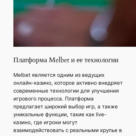
Платформа Melbet и ее технологии
Melbet является одним из ведущих
онлайн-казино, которое активно внедряет
современные технологии для улучшения
игрового процесса. Платформа
предлагает широкий выбор игр, а также
уникальные функции, такие как live-
казино, где игроки могут
взаимодействовать с реальными крупье в