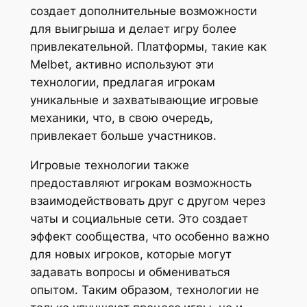
создает дополнительные возможности
для выигрыша и делает игру более
привлекательной. Платформы, такие как
Melbet, активно используют эти
технологии, предлагая игрокам
уникальные и захватывающие игровые
механики, что, в свою очередь,
привлекает больше участников.
Игровые технологии также
предоставляют игрокам возможность
взаимодействовать друг с другом через
чаты и социальные сети. Это создает
эффект сообщества, что особенно важно
для новых игроков, которые могут
задавать вопросы и обмениваться
опытом. Таким образом, технологии не