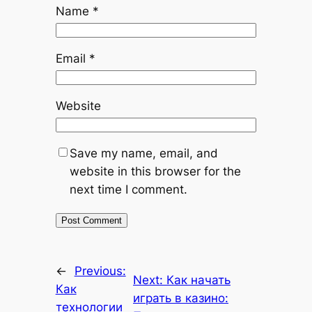
Name
*
Email
*
Website
Save my name, email, and
website in this browser for the
next time I comment.
←
Previous:
Next:
Как начать
Как
играть в казино:
технологии