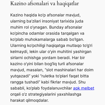
Kazino afsonalari va haqiqatlar
Kazino haqida ko’p afsonalar mavjud,
ularning ba’zilari insoniyat tarixida juda
muhim rol o’ynagan. Bunday afsonalar
ko’pincha odamlar orasida tarqalgan va
ko’plab muhokamalarga sabab bo’lgan.
Ularning ko’pchiligi haqiqatga mutlaqo to’g’ri
kelmaydi, lekin ular o’yin muhitini yashirgan
sirlarni ochishga yordam beradi. Har bir
kazino o’yini bilan bog’liq turli afsonalar
mavjud, masalan, “slot mashinalari har doim
yutqazadi” yoki “ruletka to’plari faqat bitta
rangga tushadi” kabi fikrlar mavjud. Shu
sababli, ko’plab foydalanuvchilar
apk melbet
orqali o’z strategiyalarini yaxshilashga
harakat qilmoqdalar.