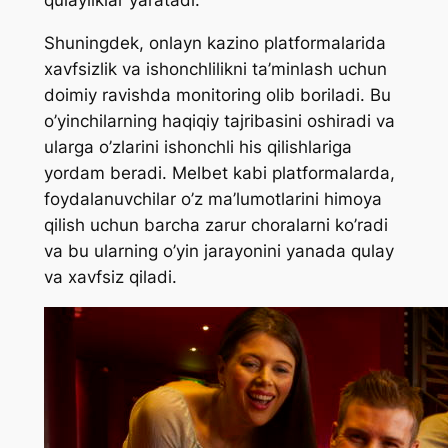
qulayliklar yaratadi.
Shuningdek, onlayn kazino platformalarida
xavfsizlik va ishonchlilikni ta’minlash uchun
doimiy ravishda monitoring olib boriladi. Bu
o’yinchilarning haqiqiy tajribasini oshiradi va
ularga o’zlarini ishonchli his qilishlariga
yordam beradi. Melbet kabi platformalarda,
foydalanuvchilar o’z ma’lumotlarini himoya
qilish uchun barcha zarur choralarni ko’radi
va bu ularning o’yin jarayonini yanada qulay
va xavfsiz qiladi.