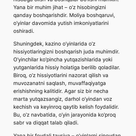
Yana bir muhim jihat – o’z hisobingizni
qanday boshqarishdir. Moliya boshqaruvi,
o’yinlar davomida yutish imkoniyatlarini
oshiradi.
Shuningdek, kazino o’yinlarida o’z
hissiyotlaringizni boshqarish juda muhimdir.
O’yinchilar ko’pincha yutqazishlarida yoki
yutganlarida hissiy holatiga berilib qoladilar.
Biroq, o’z hissiyotlarini nazorat qilish va
muvozanatni saqlash, muvaffaqiyatga
erishishning kalitidir. Agar siz bir necha
marta yutqazsangiz, darhol o’yindan voz
kechish va keyinroq qaytib kelish foydalidir.
Bu, o’z navbatida, o’yin jarayonida ko’proq
sabr va diqqat talab qiladi.
Yana bir foydali tavsiya – o’yinlarni sinovdan