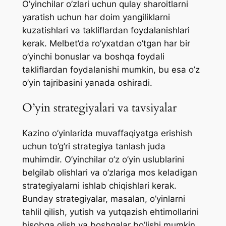
O’yinchilar o’zlari uchun qulay sharoitlarni
yaratish uchun har doim yangiliklarni
kuzatishlari va takliflardan foydalanishlari
kerak. Melbet’da ro’yxatdan o’tgan har bir
o’yinchi bonuslar va boshqa foydali
takliflardan foydalanishi mumkin, bu esa o’z
o’yin tajribasini yanada oshiradi.
O’yin strategiyalari va tavsiyalar
Kazino o’yinlarida muvaffaqiyatga erishish
uchun to’g’ri strategiya tanlash juda
muhimdir. O’yinchilar o’z o’yin uslublarini
belgilab olishlari va o’zlariga mos keladigan
strategiyalarni ishlab chiqishlari kerak.
Bunday strategiyalar, masalan, o’yinlarni
tahlil qilish, yutish va yutqazish ehtimollarini
hisobga olish va boshqalar bo’lishi mumkin.