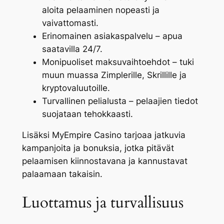
aloita pelaaminen nopeasti ja
vaivattomasti.
Erinomainen asiakaspalvelu – apua
saatavilla 24/7.
Monipuoliset maksuvaihtoehdot – tuki
muun muassa Zimplerille, Skrillille ja
kryptovaluutoille.
Turvallinen pelialusta – pelaajien tiedot
suojataan tehokkaasti.
Lisäksi MyEmpire Casino tarjoaa jatkuvia
kampanjoita ja bonuksia, jotka pitävät
pelaamisen kiinnostavana ja kannustavat
palaamaan takaisin.
Luottamus ja turvallisuus