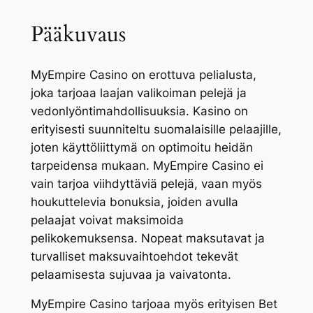
Pääkuvaus
MyEmpire Casino on erottuva pelialusta,
joka tarjoaa laajan valikoiman pelejä ja
vedonlyöntimahdollisuuksia. Kasino on
erityisesti suunniteltu suomalaisille pelaajille,
joten käyttöliittymä on optimoitu heidän
tarpeidensa mukaan. MyEmpire Casino ei
vain tarjoa viihdyttäviä pelejä, vaan myös
houkuttelevia bonuksia, joiden avulla
pelaajat voivat maksimoida
pelikokemuksensa. Nopeat maksutavat ja
turvalliset maksuvaihtoehdot tekevät
pelaamisesta sujuvaa ja vaivatonta.
MyEmpire Casino tarjoaa myös erityisen Bet