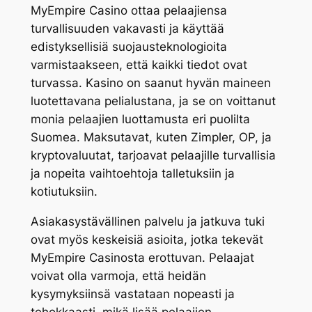
MyEmpire Casino ottaa pelaajiensa
turvallisuuden vakavasti ja käyttää
edistyksellisiä suojausteknologioita
varmistaakseen, että kaikki tiedot ovat
turvassa. Kasino on saanut hyvän maineen
luotettavana pelialustana, ja se on voittanut
monia pelaajien luottamusta eri puolilta
Suomea. Maksutavat, kuten Zimpler, OP, ja
kryptovaluutat, tarjoavat pelaajille turvallisia
ja nopeita vaihtoehtoja talletuksiin ja
kotiutuksiin.
Asiakasystävällinen palvelu ja jatkuva tuki
ovat myös keskeisiä asioita, jotka tekevät
MyEmpire Casinosta erottuvan. Pelaajat
voivat olla varmoja, että heidän
kysymyksiinsä vastataan nopeasti ja
tehokkaasti, mikä lisää pelaajien