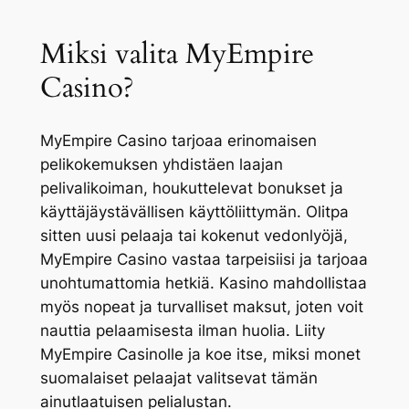
Miksi valita MyEmpire
Casino?
MyEmpire Casino tarjoaa erinomaisen
pelikokemuksen yhdistäen laajan
pelivalikoiman, houkuttelevat bonukset ja
käyttäjäystävällisen käyttöliittymän. Olitpa
sitten uusi pelaaja tai kokenut vedonlyöjä,
MyEmpire Casino vastaa tarpeisiisi ja tarjoaa
unohtumattomia hetkiä. Kasino mahdollistaa
myös nopeat ja turvalliset maksut, joten voit
nauttia pelaamisesta ilman huolia. Liity
MyEmpire Casinolle ja koe itse, miksi monet
suomalaiset pelaajat valitsevat tämän
ainutlaatuisen pelialustan.