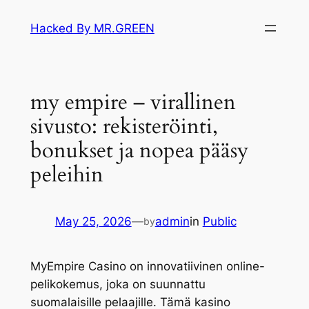
Skip
Hacked By MR.GREEN
to
content
my empire – virallinen
sivusto: rekisteröinti,
bonukset ja nopea pääsy
peleihin
May 25, 2026
—
admin
in
Public
by
MyEmpire Casino on innovatiivinen online-
pelikokemus, joka on suunnattu
suomalaisille pelaajille. Tämä kasino