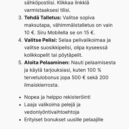
sähköpostiisi. Klikkaa linkkiä
varmistaaksesi tilisi.
Tehdä Talletus:
Valitse sopiva
maksutapa, vähimmäistalletus on vain
10 €. Siru Mobilella se on 15 €.
Valitse Pelisi:
Selaa pelivalikoimaa ja
valitse suosikkipelisi, olipa kyseessä
kolikkopelit tai pöytäpelit.
Aloita Pelaaminen:
Nauti pelaamisesta
ja käytä tarjouksiasi, kuten 100 %
tervetulobonus jopa 500 € sekä 200
ilmaiskierrosta.
Nopea ja helppo rekisteröinti
Laaja valikoima pelejä ja
vedonlyöntivaihtoehtoja
Erityiset bonukset uusille pelaajille