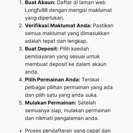
Buat Akaun:
Daftar di laman web
Longfu88 dengan mengisi maklumat
yang diperlukan.
Verifikasi Maklumat Anda:
Pastikan
semua maklumat yang dimasukkan
adalah tepat dan lengkap.
Buat Deposit:
Pilih kaedah
pembayaran yang sesuai untuk
membuat deposit ke dalam akaun
anda.
Pilih Permainan Anda:
Terokai
pelbagai pilihan permainan yang ada
dan pilih satu yang anda suka.
Mulakan Permainan:
Setelah
semuanya siap, mulakan permainan
dan nikmati pengalaman anda.
Proses pendaftaran yang cepat dan