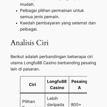
mudah.
Pelbagai pilihan permainan untuk
semua jenis pemain.
Kaedah pembayaran yang selamat dan
pelbagai.
Analisis Ciri
Berikut adalah perbandingan beberapa ciri
utama Longfu88 Casino berbanding pesaing
lain di pasaran.
Longfu88
Pesaing
Pesai
Ciri
Casino
A
B
Lebih
Pilihan
daripada
800+
1,200+