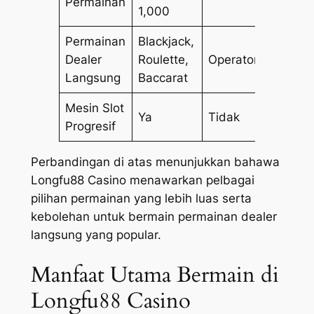
Permainan
1,000
Permainan
Blackjack,
Blackja
Dealer
Roulette,
Operator
Poker
Langsung
Baccarat
Mesin Slot
Ya
Tidak
Ya
Progresif
Perbandingan di atas menunjukkan bahawa
Longfu88 Casino menawarkan pelbagai
pilihan permainan yang lebih luas serta
kebolehan untuk bermain permainan dealer
langsung yang popular.
Manfaat Utama Bermain di
Longfu88 Casino