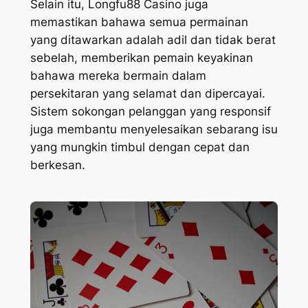
Selain itu, Longfu88 Casino juga
memastikan bahawa semua permainan
yang ditawarkan adalah adil dan tidak berat
sebelah, memberikan pemain keyakinan
bahawa mereka bermain dalam
persekitaran yang selamat dan dipercayai.
Sistem sokongan pelanggan yang responsif
juga membantu menyelesaikan sebarang isu
yang mungkin timbul dengan cepat dan
berkesan.