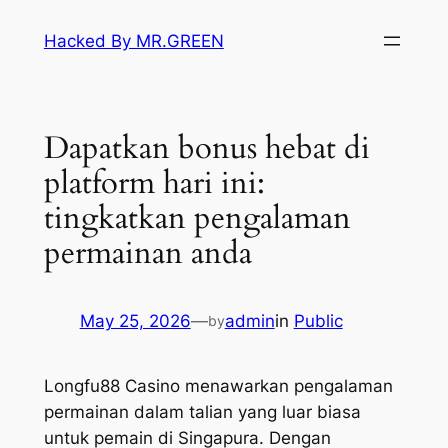
Skip
Hacked By MR.GREEN
to
content
Dapatkan bonus hebat di
platform hari ini:
tingkatkan pengalaman
permainan anda
May 25, 2026
—
admin
in
Public
by
Longfu88 Casino menawarkan pengalaman
permainan dalam talian yang luar biasa
untuk pemain di Singapura. Dengan