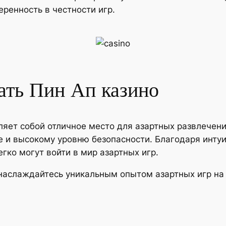
еренность в честности игр.
ать Пин Ап казино
вляет собой отличное место для азартных развлече
е и высокому уровню безопасности. Благодаря инту
гко могут войти в мир азартных игр.
и наслаждайтесь уникальным опытом азартных игр н