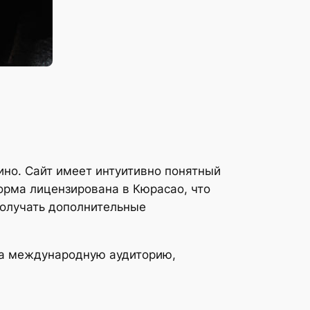
ино. Сайт имеет интуитивно понятный
форма лицензирована в Кюрасао, что
получать дополнительные
 на международную аудиторию,