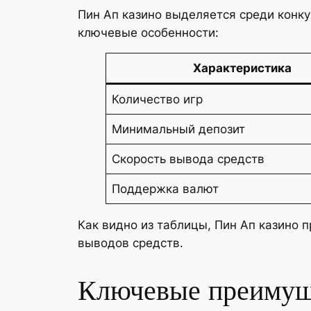
Пин Ап казино выделяется среди конк
ключевые особенности:
Характеристика
Количество игр
Минимальный депозит
Скорость вывода средств
Поддержка валют
Как видно из таблицы, Пин Ап казино
выводов средств.
Ключевые преимущ