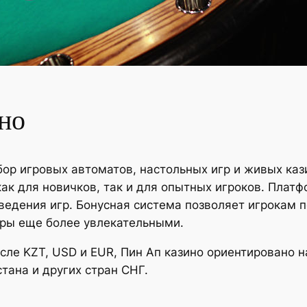
но
ор игровых автоматов, настольных игр и живых каз
как для новичков, так и для опытных игроков. Плат
 ведения игр. Бонусная система позволяет игрокам 
гры еще более увлекательными.
исле KZT, USD и EUR, Пин Ап казино ориентировано
тана и других стран СНГ.