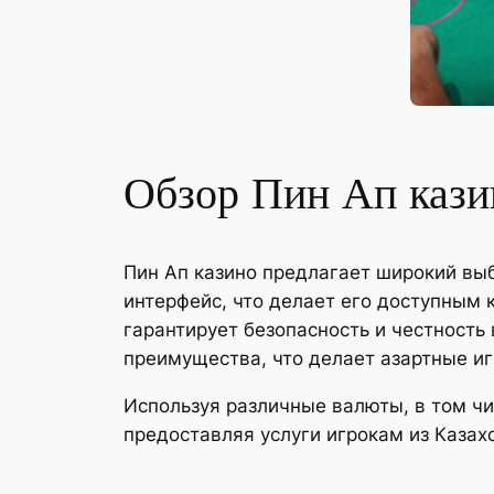
Обзор Пин Ап кази
Пин Ап казино предлагает широкий выб
интерфейс, что делает его доступным 
гарантирует безопасность и честность
преимущества, что делает азартные и
Используя различные валюты, в том ч
предоставляя услуги игрокам из Казахс