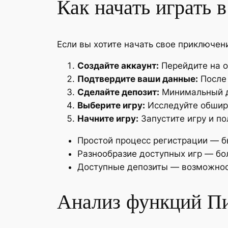
Как начать играть 
Если вы хотите начать свое приключен
Создайте аккаунт:
Перейдите на о
Подтвердите ваши данные:
После 
Сделайте депозит:
Минимальный де
Выберите игру:
Исследуйте обширн
Начните игру:
Запустите игру и по
Простой процесс регистрации — б
Разнообразие доступных игр — бо
Доступные депозиты — возможност
Анализ функций Пи