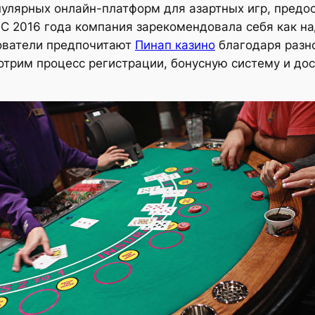
опулярных онлайн-платформ для азартных игр, пред
 С 2016 года компания зарекомендовала себя как н
зователи предпочитают
Пинап казино
благодаря разн
отрим процесс регистрации, бонусную систему и дос