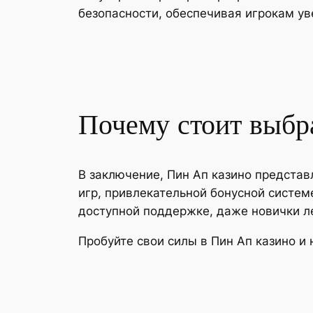
безопасности, обеспечивая игрокам ув
Почему стоит выбр
В заключение, Пин Ап казино предста
игр, привлекательной бонусной систем
доступной поддержке, даже новички ле
Пробуйте свои силы в Пин Ап казино 