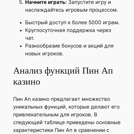
Начните играть:
Запустите игру и
наслаждайтесь игровым процессом.
Быстрый доступ к более 5000 играм.
Круглосуточная поддержка через
чат.
Разнообразие бонусов и акций для
новых игроков.
Анализ функций Пин Ап
казино
Пин Ап казино предлагает множество
уникальных функций, которые делают его
привлекательным для игроков. В
следующей таблице приведены основные
характеристики Пин Ап в сравнении с