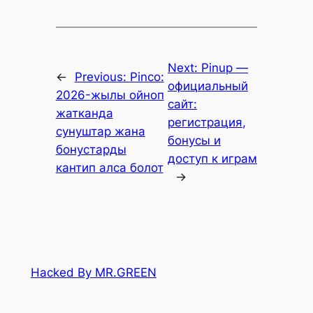
Next:
Pinup —
←
Previous:
Pinco:
официальный
2026-жылы ойноп
сайт:
жатканда
регистрация,
сунуштар жана
бонусы и
бонустарды
доступ к играм
кантип алса болот
→
Hacked By MR.GREEN
About
Privacy
Social