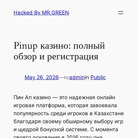
Skip
Hacked By MR.GREEN
to
content
Pinup казино: полный
обзор и регистрация
May 26, 2026
—
admin
in
Public
by
Пин Ап казино — это надежная онлайн
игровая платформа, которая завоевала
популярность среди игроков в Казахстане
благодаря своему обширному выбору игр
и щедрой бонусной системе. С момента
своего основания в 2016 году она