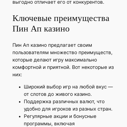
выгодно отличает его от конкурентов.
Ключевые преимущества
Пин Ап казино
Пин Ап казино предлагает своим
пользователям множество преимуществ,
которые делают игру максимально
комфортной и приятной. Вот некоторые из
них:
Широкий выбор игр на любой вкус —
от слотов до живого казино.
Поддержка различных валют, что
удобно для игроков из разных стран.
Регулярные акции и бонусные
программы, включая