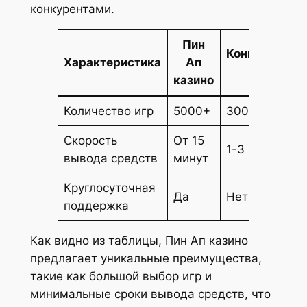
конкурентами.
Пин
Конкурент
Характеристика
Ап
А
казино
Количество игр
5000+
3000+
Скорость
От 15
1-3 часа
О
вывода средств
минут
Круглосуточная
Да
Нет
поддержка
Как видно из таблицы, Пин Ап казино
предлагает уникальные преимущества,
такие как большой выбор игр и
минимальные сроки вывода средств, что