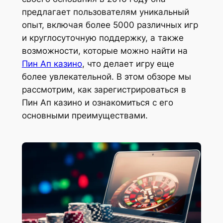
предлагает пользователям уникальный
опыт, включая более 5000 различных игр
и круглосуточную поддержку, а также
возможности, которые можно найти на
Пин Ап казино
, что делает игру еще
более увлекательной. В этом обзоре мы
рассмотрим, как зарегистрироваться в
Пин Ап казино и ознакомиться с его
основными преимуществами.