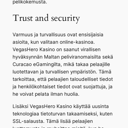
pelikokemusta.
Trust and security
Varmuus ja turvallisuus ovat ensisijaisia
asioita, kun valitaan online-kasinoa.
VegasHero Kasino on saanut virallisen
hyväksynnän Maltan peliviranomaisilta sekä
Curacao eGamingilta, mikä takaa pelaajille
luotettavan ja turvallisen ympäristön. Tämä
tarkoittaa, että pelaajien taloudelliset tiedot
ja henkilökohtaiset tiedot ovat suojattuja, ja
he voivat pelata ilman huolia.
Lisäksi VegasHero Kasino käyttää uusinta
teknologiaa tietoturvan takaamiseksi, kuten
SSL-salausta. Tämä lisää pelaajien