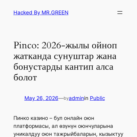
Skip
Hacked By MR.GREEN
to
content
Pinco: 2026-жылы ойноп
жатканда сунуштар жана
бонустарды кантип алса
болот
May 26, 2026
—
admin
in
Public
by
Пинко казино – бул онлайн оюн
платформасы, ал өзүнүн оюнчуларына
уникалдуу оюн тажрыйбаларын, кызыктуу