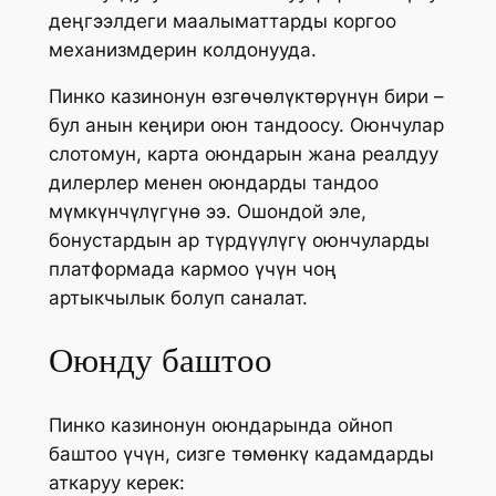
деңгээлдеги маалыматтарды коргоо
механизмдерин колдонууда.
Пинко казинонун өзгөчөлүктөрүнүн бири –
бул анын кеңири оюн тандоосу. Оюнчулар
слотомун, карта оюндарын жана реалдуу
дилерлер менен оюндарды тандоо
мүмкүнчүлүгүнө ээ. Ошондой эле,
бонустардын ар түрдүүлүгү оюнчуларды
платформада кармоо үчүн чоң
артыкчылык болуп саналат.
Оюнду баштоо
Пинко казинонун оюндарында ойноп
баштоо үчүн, сизге төмөнкү кадамдарды
аткаруу керек: