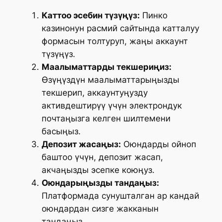
Каттоо эсебин түзүңүз:
Пинко
казинонун расмий сайтында катталуу
формасын толтуруп, жаңы аккаунт
түзүңүз.
Маалыматтарды текшериңиз:
Өзүңүздүн маалыматтарыңызды
текшерип, аккаунтуңузду
активдештирүү үчүн электрондук
почтаңызга келген шилтемени
басыңыз.
Депозит жасаңыз:
Оюндарды ойноп
баштоо үчүн, депозит жасап,
акчаңызды эсепке коюңуз.
Оюндарыңызды тандаңыз:
Платформада сунушталган ар кандай
оюндардан сизге жакканын
тандаңыз.