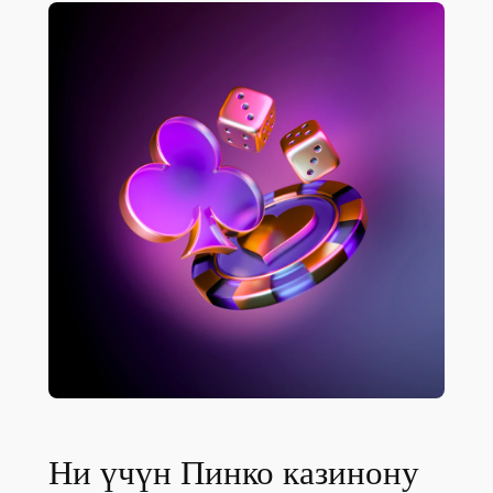
Ни үчүн Пинко казинону