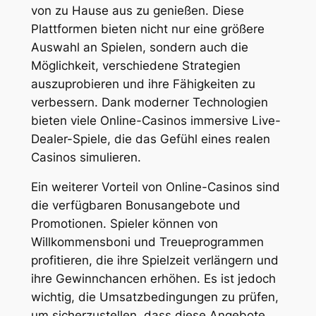
von zu Hause aus zu genießen. Diese
Plattformen bieten nicht nur eine größere
Auswahl an Spielen, sondern auch die
Möglichkeit, verschiedene Strategien
auszuprobieren und ihre Fähigkeiten zu
verbessern. Dank moderner Technologien
bieten viele Online-Casinos immersive Live-
Dealer-Spiele, die das Gefühl eines realen
Casinos simulieren.
Ein weiterer Vorteil von Online-Casinos sind
die verfügbaren Bonusangebote und
Promotionen. Spieler können von
Willkommensboni und Treueprogrammen
profitieren, die ihre Spielzeit verlängern und
ihre Gewinnchancen erhöhen. Es ist jedoch
wichtig, die Umsatzbedingungen zu prüfen,
um sicherzustellen, dass diese Angebote