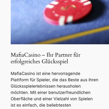
MafiaCasino – Ihr Partner für
erfolgreiches Glücksspiel
MafiaCasino ist eine hervorragende
Plattform für Spieler, die das Beste aus ihren
Glücksspielerlebnissen herausholen
möchten. Mit einer benutzerfreundlichen
Oberfläche und einer Vielzahl von Spielen
ist es einfach, die beliebtesten