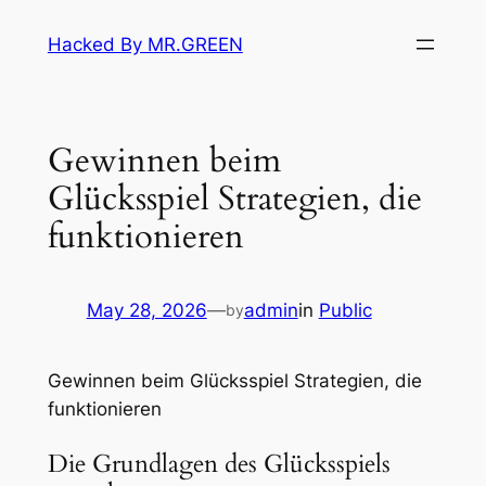
Skip
Hacked By MR.GREEN
to
content
Gewinnen beim
Glücksspiel Strategien, die
funktionieren
May 28, 2026
—
admin
in
Public
by
Gewinnen beim Glücksspiel Strategien, die
funktionieren
Die Grundlagen des Glücksspiels