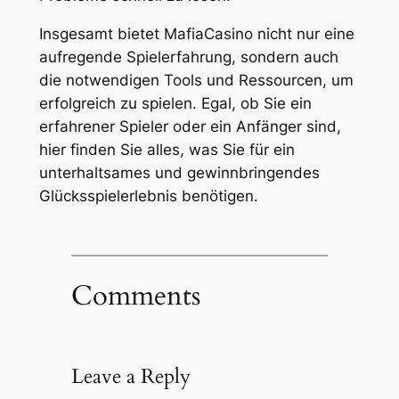
Insgesamt bietet MafiaCasino nicht nur eine
aufregende Spielerfahrung, sondern auch
die notwendigen Tools und Ressourcen, um
erfolgreich zu spielen. Egal, ob Sie ein
erfahrener Spieler oder ein Anfänger sind,
hier finden Sie alles, was Sie für ein
unterhaltsames und gewinnbringendes
Glücksspielerlebnis benötigen.
Comments
Leave a Reply