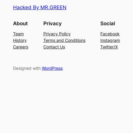
Hacked By MR.GREEN
About
Privacy
Social
Team
Privacy Policy
Facebook
History
Terms and Conditions
Instagram
Careers
Contact Us
Twitter/X
Designed with
WordPress