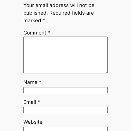
Your email address will not be
published.
Required fields are
marked
*
Comment
*
Name
*
Email
*
Website