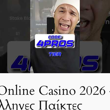
nline Casino 2026
ληνες Παίκτες