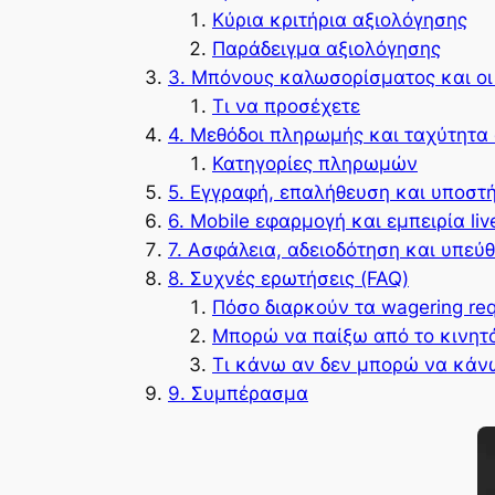
Κύρια κριτήρια αξιολόγησης
Παράδειγμα αξιολόγησης
3. Μπόνους καλωσορίσματος και οι
Τι να προσέχετε
4. Μεθόδοι πληρωμής και ταχύτητα
Κατηγορίες πληρωμών
5. Εγγραφή, επαλήθευση και υποστ
6. Mobile εφαρμογή και εμπειρία liv
7. Ασφάλεια, αδειοδότηση και υπεύθ
8. Συχνές ερωτήσεις (FAQ)
Πόσο διαρκούν τα wagering req
Μπορώ να παίξω από το κινητό
Τι κάνω αν δεν μπορώ να κάν
9. Συμπέρασμα