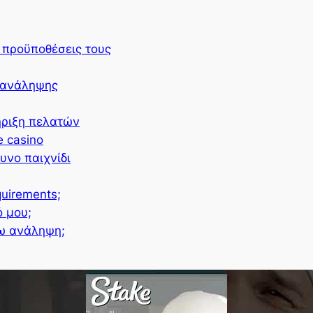
 προϋποθέσεις τους
 ανάληψης
ήριξη πελατών
e casino
υνο παιχνίδι
uirements;
 μου;
ω ανάληψη;