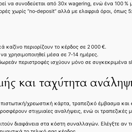
εί να συνοδεύεται από 30x wagering, ενώ ένα 100 % μπ
ρές χωρίς “no‑deposit” αλλά με ελαφριά όροι, όπως 5
 καζίνο περιορίζουν το κέρδος σε 2 000 €.
 να χρησιμοποιηθεί μέσα σε 7‑14 ημέρες.
 δωρεάν περιστροφές ισχύουν μόνο σε συγκεκριμένα sl
μής και ταχύτητα ανάληψ
ιστωτική/χρεωστική κάρτα, τραπεζικό έμβασμα και e‑wa
 προσφέρουν στιγμιαίες αναλήψεις, ενώ οι τραπεζικές 
αιτούν διαφάνεια στα κόστη συναλλαγών. Ελέγξτε αν τ
ημαντικά το τελικό σας κέρδος.