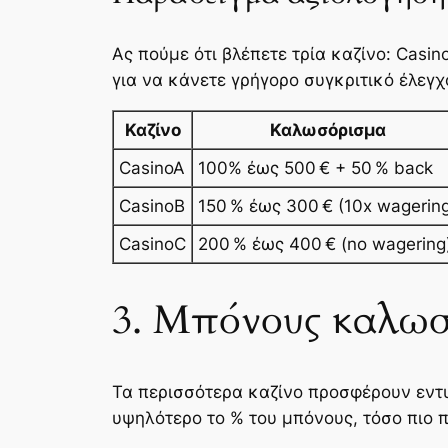
Ας πούμε ότι βλέπετε τρία καζίνο: Cas
για να κάνετε γρήγορο συγκριτικό έλεγχ
Καζίνο
Καλωσόρισμα
CasinoA
100% έως 500 € + 50 % back
CasinoB
150 % έως 300 € (10x wagerin
CasinoC
200 % έως 400 € (no wagering
3. Μπόνους καλωσο
Τα περισσότερα καζίνο προσφέρουν εντυ
υψηλότερο το % του μπόνους, τόσο πιο 