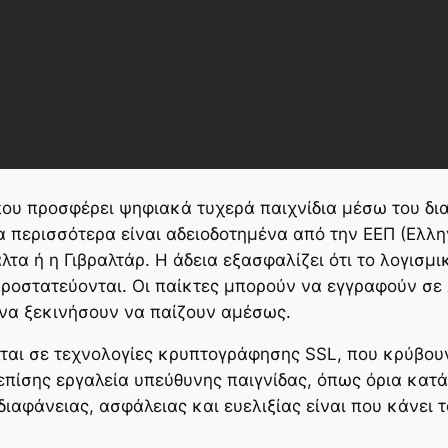
που προσφέρει ψηφιακά τυχερά παιχνίδια μέσω του δια
τα περισσότερα είναι αδειοδοτημένα από την ΕΕΠ (Ελλη
 ή η Γιβραλτάρ. Η άδεια εξασφαλίζει ότι το λογισμικό
προστατεύονται. Οι παίκτες μπορούν να εγγραφούν σε
 να ξεκινήσουν να παίζουν αμέσως.
ζεται σε τεχνολογίες κρυπτογράφησης SSL, που κρύβου
επίσης εργαλεία υπεύθυνης παιγνίδας, όπως όρια κατ
αφάνειας, ασφάλειας και ευελιξίας είναι που κάνει το