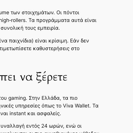
ume των στοιχημάτων. Οι πόντοι
gh‑rollers. Τα προγράμματα αυτά είναι
 συνολική τους εμπειρία.
α παιχνίδια) είναι κρίσιμη. Εάν δεν
ντιμετωπίσετε καθυστερήσεις στο
ει να ξέρετε
ου gaming. Στην Ελλάδα, τα πιο
λληνικές υπηρεσίες όπως το Viva Wallet. Τα
αι instant και ασφαλείς.
 συναλλαγή εντός 24 ωρών, ενώ οι