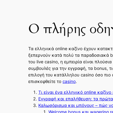
Ο πλήρης οδηγ
Τα ελληνικά online καζίνο έχουν κατακτ
ξεπερνούν κατά πολύ τα παραδοσιακά b
του live casino, η εμπειρία είναι πλού
συμβουλές για την εγγραφή, τα bonus, 
επιλογή του κατάλληλου casino όσο πιο 
επισκεφθείτε το
casino
.
Τι είναι ένα ελληνικό online καζίνο
Εγγραφή και επαλήθευση: τα πρώτ
Καλωσόρισμα και μπόνους – πώς να
Welcome bonus και wagering r