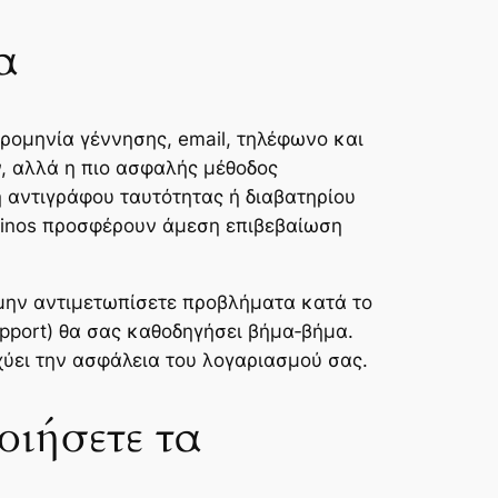
α
ρομηνία γέννησης, email, τηλέφωνο και
, αλλά η πιο ασφαλής μέθοδος
 αντιγράφου ταυτότητας ή διαβατηρίου
asinos προσφέρουν άμεση επιβεβαίωση
α μην αντιμετωπίσετε προβλήματα κατά το
upport) θα σας καθοδηγήσει βήμα‑βήμα.
χύει την ασφάλεια του λογαριασμού σας.
οιήσετε τα