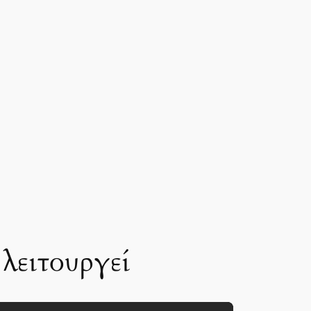
 λειτουργεί