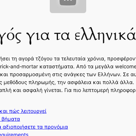
ός για τα ελληνικά
ήσει τη αγορά τζόγου τα τελευταία χρόνια, προσφέρο
rick‑and‑mortar καταστήματα. Από τα μεγάλα welcome
σια και προσαρμοσμένη στις ανάγκες των Ελλήνων. Σε α
τις μεθόδους πληρωμής, την ασφάλεια και πολλά άλλα.
απλή και ασφαλή γίνεται. Για πιο λεπτομερή πληροφορ
 και πώς λειτουργεί
α βήματα
 αξιοποιήσετε τα προνόμια
equirements