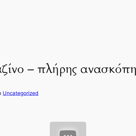
καζίνο – πλήρης ανασκόπ
n
Uncategorized