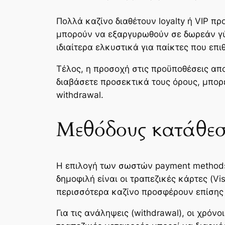
Πολλά καζίνο διαθέτουν loyalty ή VIP 
μπορούν να εξαργυρωθούν σε δωρεάν γύρο
ιδιαίτερα ελκυστικά για παίκτες που επι
Τέλος, η προσοχή στις προϋποθέσεις απο
διαβάσετε προσεκτικά τους όρους, μπορ
withdrawal.
Μεθόδους κατάθεση
Η επιλογή των σωστών payment methods ε
δημοφιλή είναι οι τραπεζικές κάρτες (Visa
περισσότερα καζίνο προσφέρουν επίσης τρ
Για τις ανάληψεις (withdrawal), οι χρό