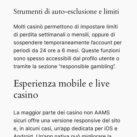
Strumenti di auto‑esclusione e limiti
Molti casinò permettono di impostare limiti
di perdita settimanali o mensili, oppure di
sospendere temporaneamente l’account per
periodi da 24 ore a 6 mesi. Queste funzioni
sono spesso accessibili dal profilo utente o
tramite la sezione “responsible gambling”.
Esperienza mobile e live
casino
La maggior parte dei casino non AAMS
sicuri offre una versione responsive del sito
e, in alcuni casi, un’app dedicata per iOS e
Android. Un’app nativa può migliorare la