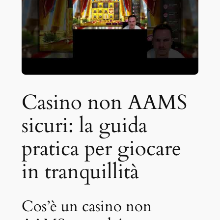
Casino non AAMS
sicuri: la guida
pratica per giocare
in tranquillità
Cos’è un casino non