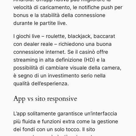
velocità di caricamento, le notifiche push per
bonus e la stabilità della connessione
durante le partite live.
I giochi live – roulette, blackjack, baccarat
con dealer reale – richiedono una buona
connessione internet. Se il casinò offre
streaming in alta definizione (HD) e la
possibilità di cambiare visuale della camera,
è segno di un investimento serio nella
qualità dell’esperienza.
App vs sito responsive
L’app solitamente garantisce un’interfaccia
più fluida e funzioni extra come la gestione
dei fondi con un solo tocco. Il sito