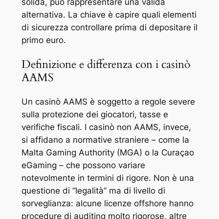
solida, può rappresentare una valida
alternativa. La chiave è capire quali elementi
di sicurezza controllare prima di depositare il
primo euro.
Definizione e differenza con i casinò
AAMS
Un casinò AAMS è soggetto a regole severe
sulla protezione dei giocatori, tasse e
verifiche fiscali. I casinò non AAMS, invece,
si affidano a normative straniere – come la
Malta Gaming Authority (MGA) o la Curaçao
eGaming – che possono variare
notevolmente in termini di rigore. Non è una
questione di “legalità” ma di livello di
sorveglianza: alcune licenze offshore hanno
procedure di auditing molto rigorose, altre