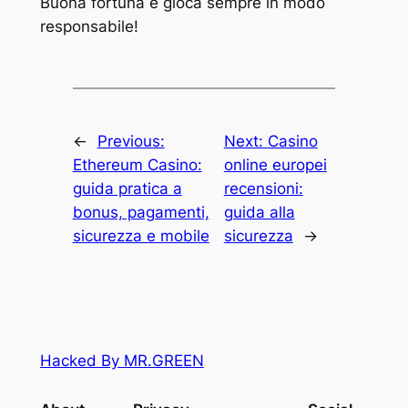
Buona fortuna e gioca sempre in modo
responsabile!
←
Previous:
Next:
Casino
Ethereum Casino:
online europei
guida pratica a
recensioni:
bonus, pagamenti,
guida alla
sicurezza e mobile
sicurezza
→
Hacked By MR.GREEN