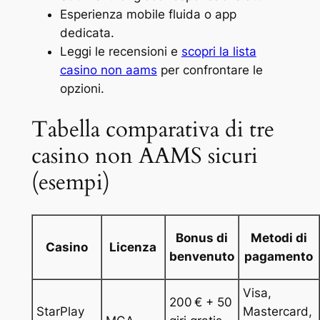
Esperienza mobile fluida o app
dedicata.
Leggi le recensioni e
scopri la lista
casino non aams
per confrontare le
opzioni.
Tabella comparativa di tre
casino non AAMS sicuri
(esempi)
Bonus di
Metodi di
Casino
Licenza
benvenuto
pagamento
Visa,
200 € + 50
StarPlay
Mastercard,