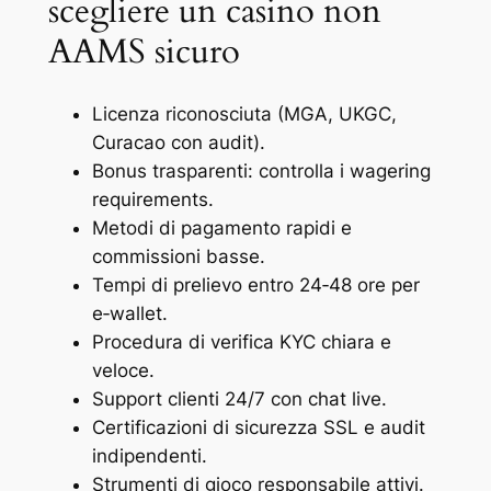
scegliere un casino non
AAMS sicuro
Licenza riconosciuta (MGA, UKGC,
Curacao con audit).
Bonus trasparenti: controlla i wagering
requirements.
Metodi di pagamento rapidi e
commissioni basse.
Tempi di prelievo entro 24‑48 ore per
e‑wallet.
Procedura di verifica KYC chiara e
veloce.
Support clienti 24/7 con chat live.
Certificazioni di sicurezza SSL e audit
indipendenti.
Strumenti di gioco responsabile attivi.