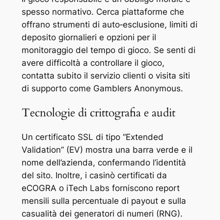
spesso normativo. Cerca piattaforme che
offrano strumenti di auto‑esclusione, limiti di
deposito giornalieri e opzioni per il
monitoraggio del tempo di gioco. Se senti di
avere difficoltà a controllare il gioco,
contatta subito il servizio clienti o visita siti
di supporto come Gamblers Anonymous.
Tecnologie di crittografia e audit
Un certificato SSL di tipo “Extended
Validation” (EV) mostra una barra verde e il
nome dell’azienda, confermando l’identità
del sito. Inoltre, i casinò certificati da
eCOGRA o iTech Labs forniscono report
mensili sulla percentuale di payout e sulla
casualità dei generatori di numeri (RNG).