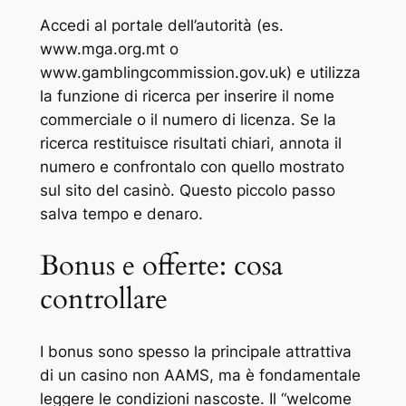
Accedi al portale dell’autorità (es.
www.mga.org.mt
o
www.gamblingcommission.gov.uk
) e utilizza
la funzione di ricerca per inserire il nome
commerciale o il numero di licenza. Se la
ricerca restituisce risultati chiari, annota il
numero e confrontalo con quello mostrato
sul sito del casinò. Questo piccolo passo
salva tempo e denaro.
Bonus e offerte: cosa
controllare
I bonus sono spesso la principale attrattiva
di un casino non AAMS, ma è fondamentale
leggere le condizioni nascoste. Il “welcome