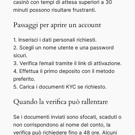
casinò con tempi di attesa superiori a 30
minuti possono risultare frustranti.
Passaggi per aprire un account
1. Inserisci i dati personali richiesti.
2. Scegli un nome utente e una password
sicuri.
3. Verifica l’email tramite il link di attivazione.
4. Effettua il primo deposito con il metodo
preferito.
5. Carica i documenti KYC se richiesto.
Quando la verifica può rallentare
Se i documenti inviati sono sfocati, scaduti o
non corrispondono al nome del conto, la
verifica può richiedere fino a 48 ore. Alcuni