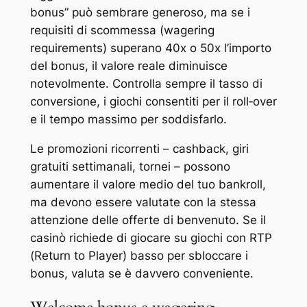
bonus” può sembrare generoso, ma se i
requisiti di scommessa (wagering
requirements) superano 40x o 50x l’importo
del bonus, il valore reale diminuisce
notevolmente. Controlla sempre il tasso di
conversione, i giochi consentiti per il roll‑over
e il tempo massimo per soddisfarlo.
Le promozioni ricorrenti – cashback, giri
gratuiti settimanali, tornei – possono
aumentare il valore medio del tuo bankroll,
ma devono essere valutate con la stessa
attenzione delle offerte di benvenuto. Se il
casinò richiede di giocare su giochi con RTP
(Return to Player) basso per sbloccare i
bonus, valuta se è davvero conveniente.