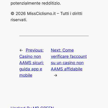
potenzialmente redditizio.
© 2026 MissCiclismo.it – Tutti i diritti
riservati.
←
Previous:
Next:
Come
Casino non
verificare l’account
AAMS sicuri:
su un casino non
guida app e
AAMS affidabile
mobile
→