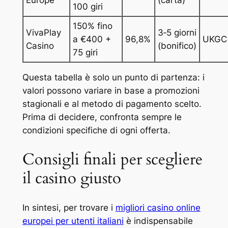
100 giri
150% fino
VivaPlay
3‑5 giorni
a €400 +
96,8%
UKGC
Casino
(bonifico)
75 giri
Questa tabella è solo un punto di partenza: i
valori possono variare in base a promozioni
stagionali e al metodo di pagamento scelto.
Prima di decidere, confronta sempre le
condizioni specifiche di ogni offerta.
Consigli finali per scegliere
il casino giusto
In sintesi, per trovare i
migliori casino online
europei per utenti italiani
è indispensabile