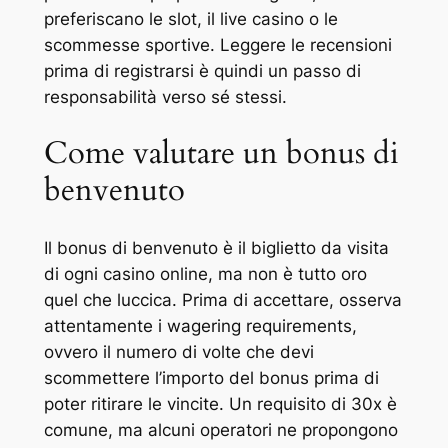
preferiscano le slot, il live casino o le
scommesse sportive. Leggere le recensioni
prima di registrarsi è quindi un passo di
responsabilità verso sé stessi.
Come valutare un bonus di
benvenuto
Il bonus di benvenuto è il biglietto da visita
di ogni casino online, ma non è tutto oro
quel che luccica. Prima di accettare, osserva
attentamente i
wagering requirements
,
ovvero il numero di volte che devi
scommettere l’importo del bonus prima di
poter ritirare le vincite. Un requisito di 30x è
comune, ma alcuni operatori ne propongono