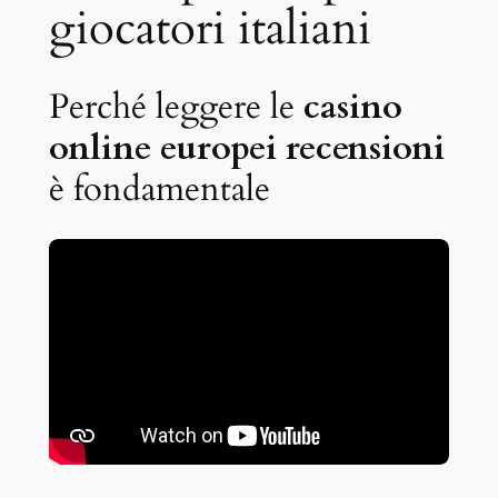
giocatori italiani
Perché leggere le
casino
online europei recensioni
è fondamentale