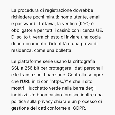
La procedura di registrazione dovrebbe
richiedere pochi minuti: nome utente, email
e password. Tuttavia, la verifica (KYC) è
obbligatoria per tutti i casinò con licenza UE.
Di solito ti verrà chiesto di inviare una copia
di un documento d’identità e una prova di
residenza, come una bolletta.
Le piattaforme serie usano la crittografia
SSL a 256 bit per proteggere i dati personali
e le transazioni finanziarie. Controlla sempre
che l’URL inizi con “https://” e che il sito
mostri il lucchetto verde nella barra degli
indirizzi. Un buon casino fornisce inoltre una
politica sulla privacy chiara e un processo di
gestione dei dati conforme al GDPR.