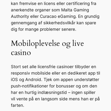
kan fremvise en licens eller certificering fra
anerkendte organer som Malta Gaming
Authority eller Curacao eGaming. En grundig
gennemgang af sikkerhedsvilkår kan spare
dig for mange problemer senere.
Mobiloplevelse og live
casino
Stort set alle licensfrie casinoer tilbyder en
responsiv mobilside eller en dedikeret app til
iOS og Android. Tjek om appen understøtter
push‑notifikationer for bonusser og om den
har en hurtig indlæsningstid – ingen spiller
vil vente på en langsom side mens han er på
farten.