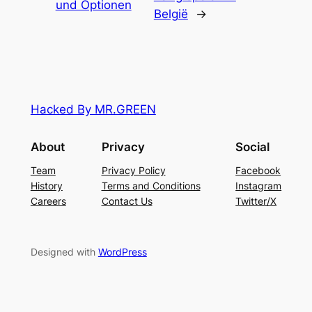
und Optionen
België
→
Hacked By MR.GREEN
About
Privacy
Social
Team
Privacy Policy
Facebook
History
Terms and Conditions
Instagram
Careers
Contact Us
Twitter/X
Designed with
WordPress