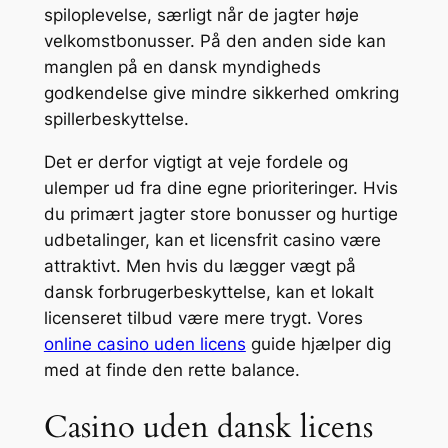
spiloplevelse, særligt når de jagter høje
velkomstbonusser. På den anden side kan
manglen på en dansk myndigheds
godkendelse give mindre sikkerhed omkring
spillerbeskyttelse.
Det er derfor vigtigt at veje fordele og
ulemper ud fra dine egne prioriteringer. Hvis
du primært jagter store bonusser og hurtige
udbetalinger, kan et licensfrit casino være
attraktivt. Men hvis du lægger vægt på
dansk forbrugerbeskyttelse, kan et lokalt
licenseret tilbud være mere trygt. Vores
online casino uden licens
guide hjælper dig
med at finde den rette balance.
Casino uden dansk licens