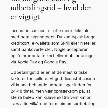
udbetalingstid – hvad der
er vigtigt
Licensfrie casinoer er ofte mere fleksible
med betalingsmetoder. Du kan typisk bruge
kreditkort, e-wallets som Skrill eller Neteller,
samt bankoverførsler. Nogle accepterer
også forudbetalte kort eller mobilbetalinger
via Apple Pay og Google Pay.
Udbetalingstid er en af de mest kritiske
faktorer for spillere. Et godt licensfrit casino
vil kunne behandle udbetalinger inden for
24‑48 timer, men vær opmærksom på, at
større beløb kan kræve ekstra verifikation.
Læs altid vilkårene for minimumsudbetaling