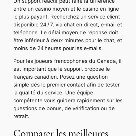
Un support réactif peut faire la différence
entre un casino moyen et le casino en ligne
le plus payant. Recherchez un service client
disponible 24 / 7, via chat en direct, e‑mail et
téléphone. Le délai moyen de réponse doit
être inférieur à deux minutes pour le chat, et
moins de 24 heures pour les e‑mails.
Pour les joueurs francophones du Canada, il
est important que le support propose le
français canadien. Posez une question
simple dès le premier contact afin de tester
la qualité du service. Une équipe
compétente vous guidera rapidement sur les
questions de bonus, de vérification ou de
retrait.
Comparer les meilleures