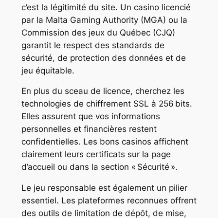
c’est la légitimité du site. Un casino licencié
par la Malta Gaming Authority (MGA) ou la
Commission des jeux du Québec (CJQ)
garantit le respect des standards de
sécurité, de protection des données et de
jeu équitable.
En plus du sceau de licence, cherchez les
technologies de chiffrement SSL à 256 bits.
Elles assurent que vos informations
personnelles et financières restent
confidentielles. Les bons casinos affichent
clairement leurs certificats sur la page
d’accueil ou dans la section « Sécurité ».
Le jeu responsable est également un pilier
essentiel. Les plateformes reconnues offrent
des outils de limitation de dépôt, de mise,