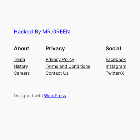
Hacked By MR.GREEN
About
Privacy
Social
Team
Privacy Policy
Facebook
History
Terms and Conditions
Instagram
Careers
Contact Us
Twitter/X
Designed with
WordPress