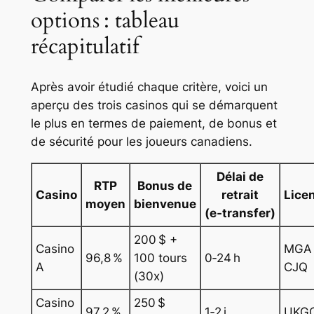
options : tableau
récapitulatif
Après avoir étudié chaque critère, voici un
aperçu des trois casinos qui se démarquent
le plus en termes de paiement, de bonus et
de sécurité pour les joueurs canadiens.
Délai de
RTP
Bonus de
Casino
retrait
Lice
moyen
bienvenue
(e‑transfer)
200 $ +
Casino
MGA
96,8 %
100 tours
0‑24 h
A
CJQ
(30x)
Casino
250 $
97,2 %
1‑2 j
UKG