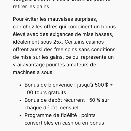
retirer les gains.
Pour éviter les mauvaises surprises,
cherchez les offres qui combinent un bonus
élevé avec des exigences de mise basses,
idéalement sous 25x. Certains casinos
offrent aussi des
free spins
sans conditions
de mise sur les gains, ce qui représente un
vrai avantage pour les amateurs de
machines à sous.
Bonus de bienvenue : jusqu’à 500 $ +
100 tours gratuits
Bonus de dépôt récurrent : 50 % sur
chaque dépôt mensuel
Programme de fidélité : points
convertibles en cash ou en bonus