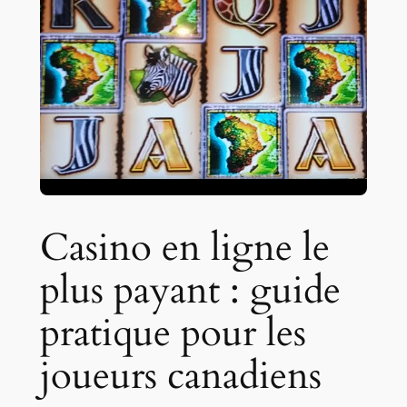
Casino en ligne le
plus payant : guide
pratique pour les
joueurs canadiens