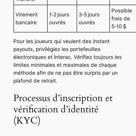
Possible
Virement
1‑2 jours
3‑5 jours
frais de
bancaire
ouvrés
ouvrés
5‑10 $
Pour les joueurs qui veulent des
instant
payouts
, privilégiez les portefeuilles
électroniques et Interac. Vérifiez toujours les
limites minimales et maximales de chaque
méthode afin de ne pas être surpris par un
plafond de retrait.
Processus d’inscription et
vérification d’identité
(KYC)