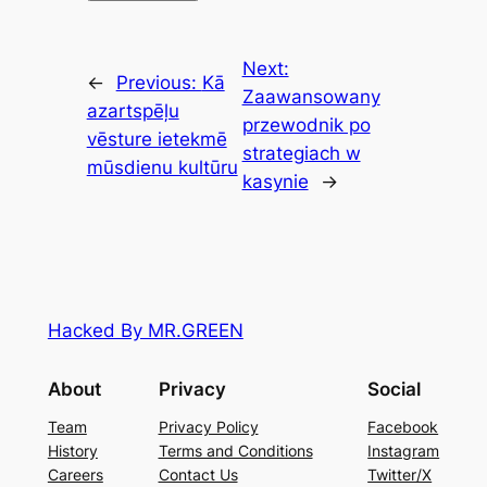
Next:
←
Previous:
Kā
Zaawansowany
azartspēļu
przewodnik po
vēsture ietekmē
strategiach w
mūsdienu kultūru
kasynie
→
Hacked By MR.GREEN
About
Privacy
Social
Team
Privacy Policy
Facebook
History
Terms and Conditions
Instagram
Careers
Contact Us
Twitter/X