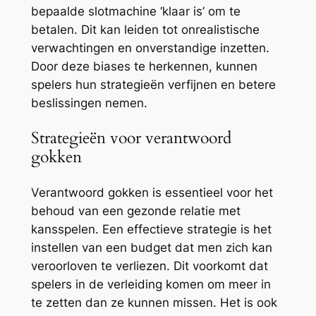
bepaalde slotmachine ‘klaar is’ om te
betalen. Dit kan leiden tot onrealistische
verwachtingen en onverstandige inzetten.
Door deze biases te herkennen, kunnen
spelers hun strategieën verfijnen en betere
beslissingen nemen.
Strategieën voor verantwoord
gokken
Verantwoord gokken is essentieel voor het
behoud van een gezonde relatie met
kansspelen. Een effectieve strategie is het
instellen van een budget dat men zich kan
veroorloven te verliezen. Dit voorkomt dat
spelers in de verleiding komen om meer in
te zetten dan ze kunnen missen. Het is ook