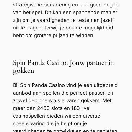
strategische benadering en een goed begrip
van het spel. Dit kan een spannende manier
zijn om je vaardigheden te testen en jezelf
uit te dagen, terwijl je ook de mogelijkheid
hebt om grotere prijzen te winnen.
Spin Panda Casino: Jouw partner in
gokken
Bij Spin Panda Casino vind je een uitgebreid
aanbod aan spellen die perfect passen bij
zowel beginners als ervaren gokkers. Met
meer dan 2400 slots en 180 live
casinospellen bieden wij een diverse
speelervaring die je helpt om je
vaardigheden te ontwikkelen en te genieten