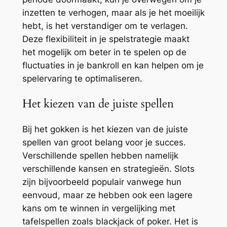
inzetten te verhogen, maar als je het moeilijk
hebt, is het verstandiger om te verlagen.
Deze flexibiliteit in je spelstrategie maakt
het mogelijk om beter in te spelen op de
fluctuaties in je bankroll en kan helpen om je
spelervaring te optimaliseren.
Het kiezen van de juiste spellen
Bij het gokken is het kiezen van de juiste
spellen van groot belang voor je succes.
Verschillende spellen hebben namelijk
verschillende kansen en strategieën. Slots
zijn bijvoorbeeld populair vanwege hun
eenvoud, maar ze hebben ook een lagere
kans om te winnen in vergelijking met
tafelspellen zoals blackjack of poker. Het is