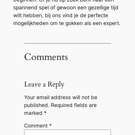
spannend spel of gewoon een gezellige tijd
wilt hebben, bij ons vind je de perfecte
mogelijkheden om te gokken als een expert.
Comments
Leave a Reply
Your email address will not be
published.
Required fields are
marked
*
Comment
*