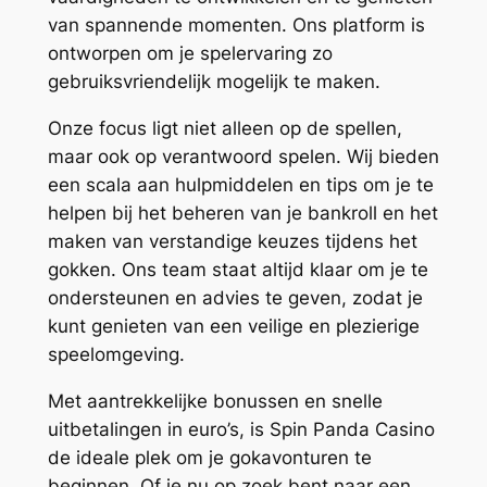
van spannende momenten. Ons platform is
ontworpen om je spelervaring zo
gebruiksvriendelijk mogelijk te maken.
Onze focus ligt niet alleen op de spellen,
maar ook op verantwoord spelen. Wij bieden
een scala aan hulpmiddelen en tips om je te
helpen bij het beheren van je bankroll en het
maken van verstandige keuzes tijdens het
gokken. Ons team staat altijd klaar om je te
ondersteunen en advies te geven, zodat je
kunt genieten van een veilige en plezierige
speelomgeving.
Met aantrekkelijke bonussen en snelle
uitbetalingen in euro’s, is Spin Panda Casino
de ideale plek om je gokavonturen te
beginnen. Of je nu op zoek bent naar een