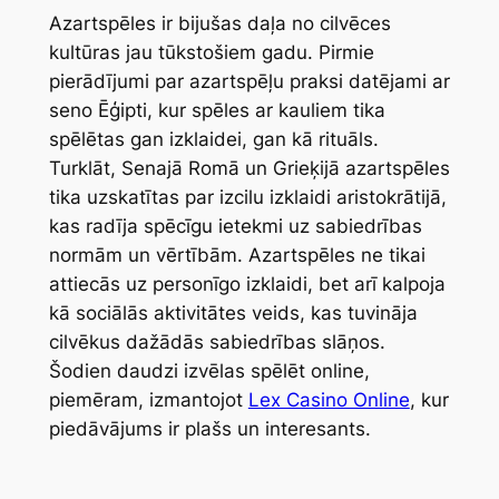
Azartspēles ir bijušas daļa no cilvēces
kultūras jau tūkstošiem gadu. Pirmie
pierādījumi par azartspēļu praksi datējami ar
seno Ēģipti, kur spēles ar kauliem tika
spēlētas gan izklaidei, gan kā rituāls.
Turklāt, Senajā Romā un Grieķijā azartspēles
tika uzskatītas par izcilu izklaidi aristokrātijā,
kas radīja spēcīgu ietekmi uz sabiedrības
normām un vērtībām. Azartspēles ne tikai
attiecās uz personīgo izklaidi, bet arī kalpoja
kā sociālās aktivitātes veids, kas tuvināja
cilvēkus dažādās sabiedrības slāņos.
Šodien daudzi izvēlas spēlēt online,
piemēram, izmantojot
Lex Casino Online
, kur
piedāvājums ir plašs un interesants.