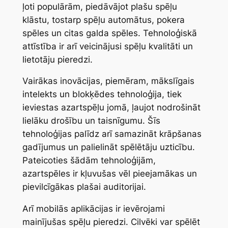
ļoti populārām, piedāvājot plašu spēļu
klāstu, tostarp spēļu automātus, pokera
spēles un citas galda spēles. Tehnoloģiskā
attīstība ir arī veicinājusi spēļu kvalitāti un
lietotāju pieredzi.
Vairākas inovācijas, piemēram, mākslīgais
intelekts un blokķēdes tehnoloģija, tiek
ieviestas azartspēļu jomā, ļaujot nodrošināt
lielāku drošību un taisnīgumu. Šīs
tehnoloģijas palīdz arī samazināt krāpšanas
gadījumus un palielināt spēlētāju uzticību.
Pateicoties šādām tehnoloģijām,
azartspēles ir kļuvušas vēl pieejamākas un
pievilcīgākas plašai auditorijai.
Arī mobilās aplikācijas ir ievērojami
mainījušas spēļu pieredzi. Cilvēki var spēlēt