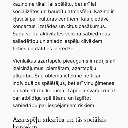
kazino ne tikai, lai spēlētu, bet arī lai
socializētos un baudītu atmosfēru. Kazino ir
kļuvuši par kultūras centriem, kas piedāvā
koncertus, izstādes un citus pasākumus.
Šāda veida aktivitātes veicina sabiedrības
saliedētību un sniedz iespēju cilvēkiem
tikties un dalīties pieredzē.
Vienlaikus azartspēļu pieaugums ir radījis arī
izaicinājumus, piemēram, azartspēļu
atkarību. Šī problēma ietekmē ne tikai
individuālos spēlētājus, bet arī viņu ģimenes
un sabiedrību kopumā. Tāpēc ir svarīgi runāt
par atbildīgu spēlēšanu un izglītot
sabiedrību par iespējamiem riskiem.
Azartspēļu atkarība un tās sociālais
konteksts