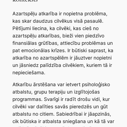
Azartspēļu atkarība ir nopietna problēma,
kas skar daudzus cilvēkus visā pasaulē.
Pētījumi liecina, ka cilvēki, kas cieš no
azartspēļu atkarības, bieži vien piedzīvo
finansiālas grūtības, attiecību problēmas un
pat emocionālas krīzes. Ir būtiski saprast, ka
atkarība no azartspēlēm ir jāuztver nopietni
un jāsniedz palīdzība cilvēkiem, kuriem tā ir
nepieciešama.
Atkarību ārstēšana var ietvert psiholoģisko
atbalstu, grupu terapiju un izglītojošas
programmas. Svarīgi ir radīt drošu vidi, kur
cilvēki var dalīties savās pieredzēs un gūt
atbalstu no citiem. Sabiedrībai ir jāapzinās,
cik būtiska ir atbalsta sniegšana un kā tā var