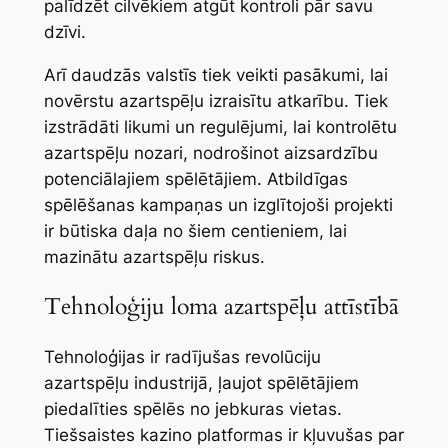
palīdzēt cilvēkiem atgūt kontroli pār savu
dzīvi.
Arī daudzās valstīs tiek veikti pasākumi, lai
novērstu azartspēļu izraisītu atkarību. Tiek
izstrādāti likumi un regulējumi, lai kontrolētu
azartspēļu nozari, nodrošinot aizsardzību
potenciālajiem spēlētājiem. Atbildīgas
spēlēšanas kampaņas un izglītojoši projekti
ir būtiska daļa no šiem centieniem, lai
mazinātu azartspēļu riskus.
Tehnoloģiju loma azartspēļu attīstībā
Tehnoloģijas ir radījušas revolūciju
azartspēļu industrijā, ļaujot spēlētājiem
piedalīties spēlēs no jebkuras vietas.
Tiešsaistes kazino platformas ir kļuvušas par