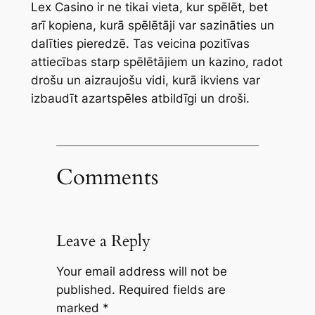
Lex Casino ir ne tikai vieta, kur spēlēt, bet
arī kopiena, kurā spēlētāji var sazināties un
dalīties pieredzē. Tas veicina pozitīvas
attiecības starp spēlētājiem un kazino, radot
drošu un aizraujošu vidi, kurā ikviens var
izbaudīt azartspēles atbildīgi un droši.
Comments
Leave a Reply
Your email address will not be
published.
Required fields are
marked
*