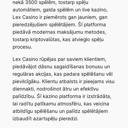
nekā 3500 spēlēm, tostarp spēļu
automātiem, galda spēlēm un live kazino,
Lex Casino ir piemērots gan jauniem, gan
pieredzējušiem spēlētājiem. Šī platforma
piedāvā modernas maksājumu metodes,
tostarp kriptovalūtas, kas atvieglo spēļu
procesu.
Lex Casino rūpējas par saviem klientiem,
piedāvājot dāsnu sagaidīšanas bonusu un
regulāras akcijas, kas padara spēlēšanu vēl
pievilcīgāku. Klientu atbalsts ir pieejams visu
diennakti, nodrošinot ātru un efektīvu
palīdzību. Šī kazino platforma ir izstrādāta,
lai radītu patīkamu atmosfēru, kas veicina
atbildīgu spēlēšanu un palīdz spēlētājiem
izbaudīt azartspēļu pieredzi.