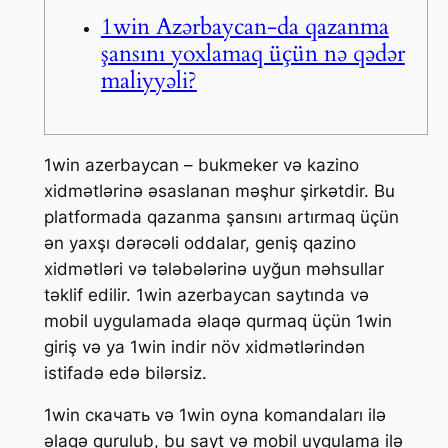
1win Azərbaycan-da qazanma
şansını yoxlamaq üçün nə qədər
maliyyəli?
1win azerbaycan – bukmeker və kazino
xidmətlərinə əsaslanan məşhur şirkətdir. Bu
platformada qazanma şansını artırmaq üçün
ən yaxşı dərəcəli oddalar, geniş qazino
xidmətləri və tələbələrinə uyğun məhsullar
təklif edilir. 1win azerbaycan saytında və
mobil uygulamada əlaqə qurmaq üçün 1win
giriş və ya 1win indir növ xidmətlərindən
istifadə edə bilərsiz.
1win скачать və 1win oyna komandaları ilə
əlaqə qurulub, bu sayt və mobil uygulama ilə