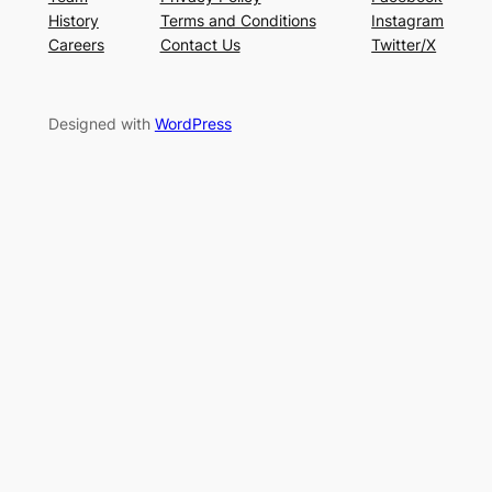
History
Terms and Conditions
Instagram
Careers
Contact Us
Twitter/X
Designed with
WordPress