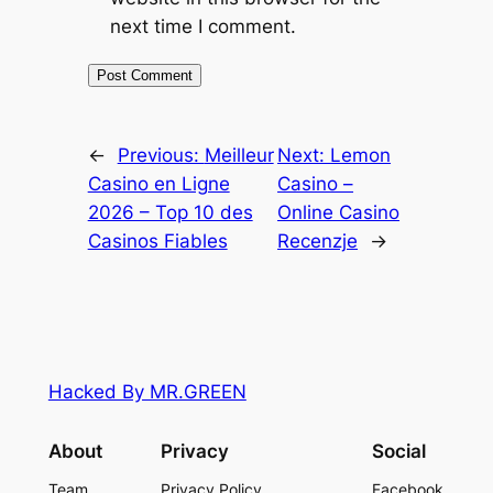
next time I comment.
←
Previous:
Meilleur
Next:
Lemon
Casino en Ligne
Casino –
2026 – Top 10 des
Online Casino
Casinos Fiables
Recenzje
→
Hacked By MR.GREEN
About
Privacy
Social
Team
Privacy Policy
Facebook