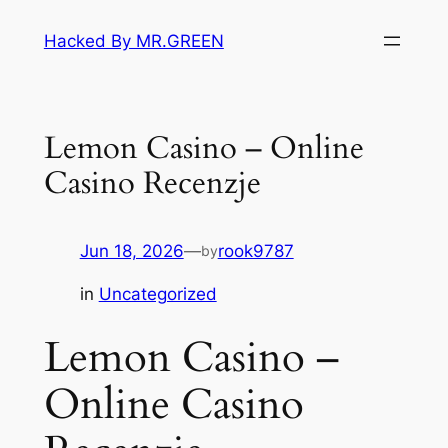
Skip
Hacked By MR.GREEN
to
content
Lemon Casino – Online
Casino Recenzje
Jun 18, 2026
—
rook9787
by
in
Uncategorized
Lemon Casino –
Online Casino