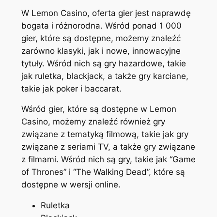
W Lemon Casino, oferta gier jest naprawdę
bogata i różnorodna. Wśród ponad 1 000
gier, które są dostępne, możemy znaleźć
zarówno klasyki, jak i nowe, innowacyjne
tytuły. Wśród nich są gry hazardowe, takie
jak ruletka, blackjack, a także gry karciane,
takie jak poker i baccarat.
Wśród gier, które są dostępne w Lemon
Casino, możemy znaleźć również gry
związane z tematyką filmową, takie jak gry
związane z seriami TV, a także gry związane
z filmami. Wśród nich są gry, takie jak “Game
of Thrones” i “The Walking Dead”, które są
dostępne w wersji online.
Ruletka