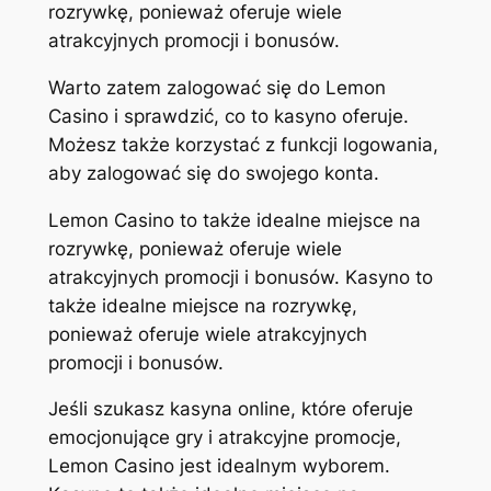
rozrywkę, ponieważ oferuje wiele
atrakcyjnych promocji i bonusów.
Warto zatem zalogować się do Lemon
Casino i sprawdzić, co to kasyno oferuje.
Możesz także korzystać z funkcji logowania,
aby zalogować się do swojego konta.
Lemon Casino to także idealne miejsce na
rozrywkę, ponieważ oferuje wiele
atrakcyjnych promocji i bonusów. Kasyno to
także idealne miejsce na rozrywkę,
ponieważ oferuje wiele atrakcyjnych
promocji i bonusów.
Jeśli szukasz kasyna online, które oferuje
emocjonujące gry i atrakcyjne promocje,
Lemon Casino jest idealnym wyborem.