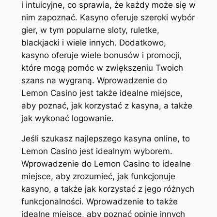
i intuicyjne, co sprawia, że każdy może się w
nim zapoznać. Kasyno oferuje szeroki wybór
gier, w tym popularne sloty, ruletke,
blackjacki i wiele innych. Dodatkowo,
kasyno oferuje wiele bonusów i promocji,
które mogą pomóc w zwiększeniu Twoich
szans na wygraną. Wprowadzenie do
Lemon Casino jest także idealne miejsce,
aby poznać, jak korzystać z kasyna, a także
jak wykonać logowanie.
Jeśli szukasz najlepszego kasyna online, to
Lemon Casino jest idealnym wyborem.
Wprowadzenie do Lemon Casino to idealne
miejsce, aby zrozumieć, jak funkcjonuje
kasyno, a także jak korzystać z jego różnych
funkcjonalności. Wprowadzenie to także
idealne miejsce, aby poznać opinie innych