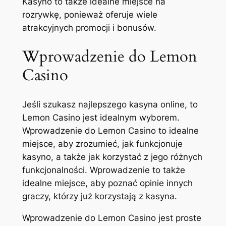
Kasyno to także idealne miejsce na
rozrywkę, ponieważ oferuje wiele
atrakcyjnych promocji i bonusów.
Wprowadzenie do Lemon
Casino
Jeśli szukasz najlepszego kasyna online, to
Lemon Casino jest idealnym wyborem.
Wprowadzenie do Lemon Casino to idealne
miejsce, aby zrozumieć, jak funkcjonuje
kasyno, a także jak korzystać z jego różnych
funkcjonalności. Wprowadzenie to także
idealne miejsce, aby poznać opinie innych
graczy, którzy już korzystają z kasyna.
Wprowadzenie do Lemon Casino jest proste