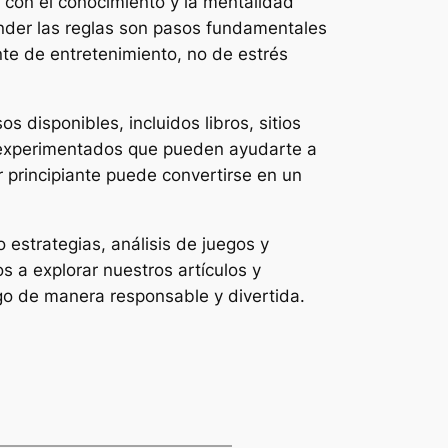
 con el conocimiento y la mentalidad
ender las reglas son pasos fundamentales
nte de entretenimiento, no de estrés
disponibles, incluidos libros, sitios
s experimentados que pueden ayudarte a
r principiante puede convertirse en un
 estrategias, análisis de juegos y
 a explorar nuestros artículos y
go de manera responsable y divertida.