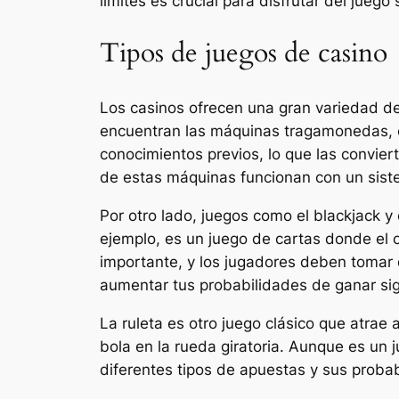
límites es crucial para disfrutar del jueg
Tipos de juegos de casino
Los casinos ofrecen una gran variedad de 
encuentran las máquinas tragamonedas, el
conocimientos previos, lo que las convier
de estas máquinas funcionan con un sist
Por otro lado, juegos como el blackjack y
ejemplo, es un juego de cartas donde el o
importante, y los jugadores deben tomar d
aumentar tus probabilidades de ganar sig
La ruleta es otro juego clásico que atrae
bola en la rueda giratoria. Aunque es un
diferentes tipos de apuestas y sus probab