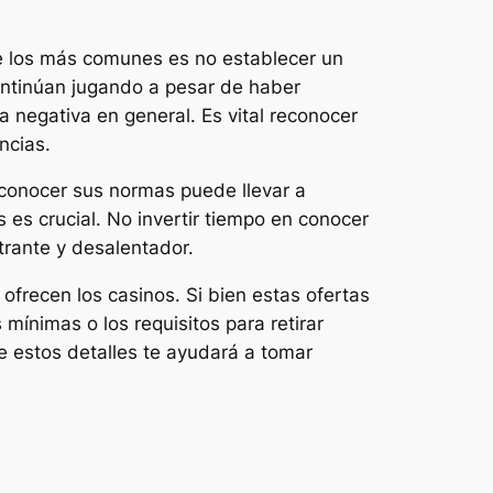
e los más comunes es no establecer un
ontinúan jugando a pesar de haber
a negativa en general. Es vital reconocer
ncias.
n conocer sus normas puede llevar a
 es crucial. No invertir tiempo en conocer
trante y desalentador.
ofrecen los casinos. Si bien estas ofertas
mínimas o los requisitos para retirar
e estos detalles te ayudará a tomar