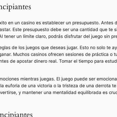
ncipiantes
 éxito en un casino es establecer un presupuesto. Antes
gastar. Este presupuesto debe ser una cantidad que te 
 tener un límite claro, podrás disfrutar del juego sin p
reglas de los juegos que deseas jugar. Esto no solo te a
anar. Muchos casinos ofrecen sesiones de práctica o tu
antes de apostar dinero real. Tomar el tiempo para est
mociones mientras juegas. El juego puede ser emocional
 la euforia de una victoria o la tristeza de una derrota
vertirse, y mantener una mentalidad equilibrada es cruci
ncipiantes