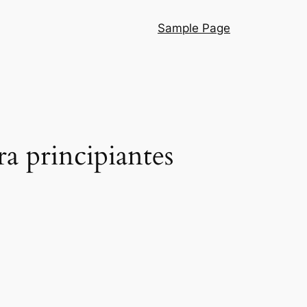
Sample Page
ra principiantes