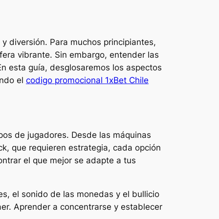
 y diversión. Para muchos principiantes,
fera vibrante. Sin embargo, entender las
 En esta guía, desglosaremos los aspectos
endo el
codigo promocional 1xBet Chile
tipos de jugadores. Desde las máquinas
k, que requieren estrategia, cada opción
ontrar el que mejor se adapte a tus
s, el sonido de las monedas y el bullicio
er. Aprender a concentrarse y establecer