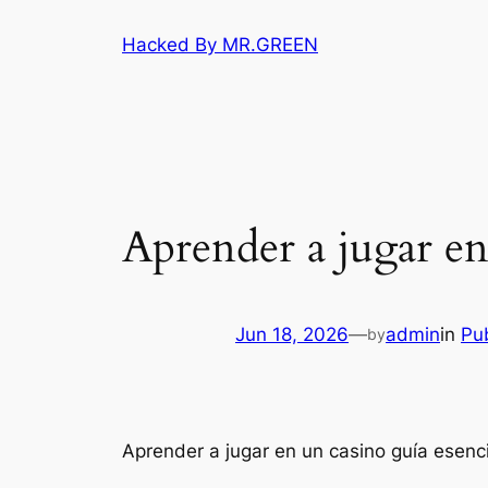
Skip
Hacked By MR.GREEN
to
content
Aprender a jugar en 
Jun 18, 2026
—
admin
in
Pub
by
Aprender a jugar en un casino guía esenci