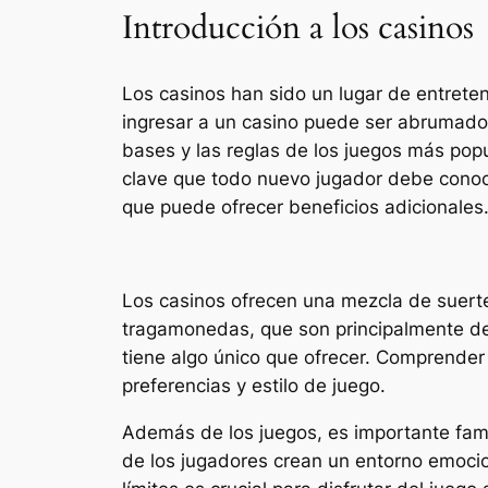
Introducción a los casinos
Los casinos han sido un lugar de entreten
ingresar a un casino puede ser abrumador
bases y las reglas de los juegos más pop
clave que todo nuevo jugador debe conoc
que puede ofrecer beneficios adicionales
Los casinos ofrecen una mezcla de suerte 
tragamonedas, que son principalmente de 
tiene algo único que ofrecer. Comprender 
preferencias y estilo de juego.
Además de los juegos, es importante famili
de los jugadores crean un entorno emocio