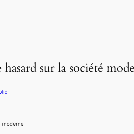
e hasard sur la société mod
lic
té moderne