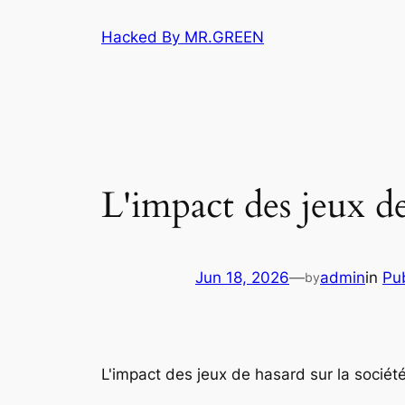
Skip
Hacked By MR.GREEN
to
content
L'impact des jeux d
Jun 18, 2026
—
admin
in
Pub
by
L'impact des jeux de hasard sur la socié