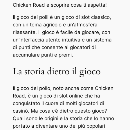
Chicken Road e scoprire cosa ti aspetta!
Il gioco dei polli è un gioco di slot classico,
con un tema agricolo e un’atmosfera
rilassante. Il gioco è facile da giocare, con
un’interfaccia utente intuitiva e un sistema
di punti che consente ai giocatori di
accumulare punti e premi.
La storia dietro il gioco
Il gioco del pollo, noto anche come Chicken
Road, è un gioco di slot online che ha
conquistato il cuore di molti giocatori di
casinò. Ma cosa c’è dietro questo gioco?
Quali sono le origini e la storia che lo hanno
portato a diventare uno dei più popolari