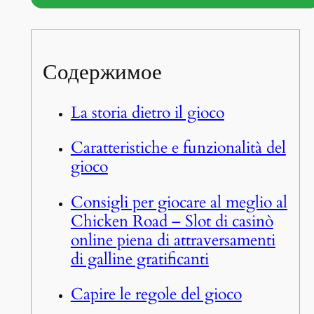
Содержимое
La storia dietro il gioco
Caratteristiche e funzionalità del
gioco
Consigli per giocare al meglio al
Chicken Road – Slot di casinò
online piena di attraversamenti
di galline gratificanti
Capire le regole del gioco