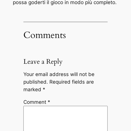
possa goderti il gioco in modo più completo.
Comments
Leave a Reply
Your email address will not be
published.
Required fields are
marked
*
Comment
*