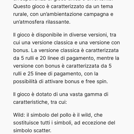
Questo gioco è caratterizzato da un tema
rurale, con un’ambientazione campagna e
un’atmosfera rilassante.
Il gioco è disponibile in diverse versioni, tra
cui una versione classica e una versione con
bonus. La versione classica è caratterizzata
da 5 rulli e 20 linee di pagamento, mentre la
versione con bonus è caratterizzata da 5
rulli e 25 linee di pagamento, con la
possibilità di attivare bonus e free spin.
Il gioco è dotato di una vasta gamma di
caratteristiche, tra cui:
Wild: il simbolo del pollo è il wild, che
sostituisce tutti i simboli, ad eccezione del
simbolo scatter.