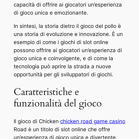
capacità di offrire ai giocatori un’esperienza
di gioco unica e emozionante.
In sintesi, la storia dietro il gioco del pollo è
una storia di evoluzione e innovazione. È un
esempio di come i giochi di slot online
possono offrire ai giocatori un’esperienza di
gioco unica e coinvolgente, e di come la
tecnologia può aprire la strada a nuove
opportunità per gli sviluppatori di giochi.
Caratteristiche e
funzionalità del gioco
Il gioco di Chicken
chicken road game casino
Road è un titolo di slot online che offre
un’esperienza di gioco unica e divertente.