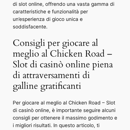
di slot online, offrendo una vasta gamma di
caratteristiche e funzionalità per
un’esperienza di gioco unica e
soddisfacente.
Consigli per giocare al
meglio al Chicken Road –
Slot di casinò online piena
di attraversamenti di
galline gratificanti
Per giocare al meglio al Chicken Road – Slot
di casinò online, è importante seguire alcuni
consigli per ottenere il massimo godimento e
i migliori risultati. In questo articolo, ti