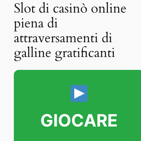
Slot di casinò online
piena di
attraversamenti di
galline gratificanti
GIOCARE