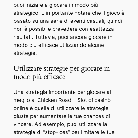
puoi iniziare a giocare in modo più
strategico. È importante notare che il gioco è
basato su una serie di eventi casuali, quindi
non è possibile prevedere con esattezza i
risultati. Tuttavia, puoi ancora giocare in
modo più efficace utilizzando alcune
strategie.
Utilizzare strategie per giocare in
modo più efficace
Una strategia importante per giocare al
meglio al Chicken Road – Slot di casinò
online è quella di utilizzare le strategie
giuste per aumentare le tue chances di
vincere. Ad esempio, puoi utilizzare la
strategia di “stop-loss” per limitare le tue