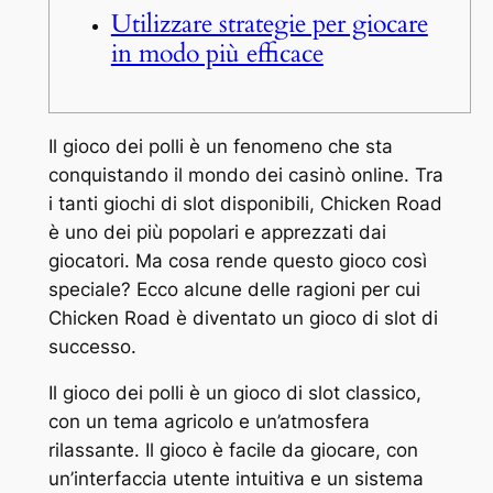
Utilizzare strategie per giocare
in modo più efficace
Il gioco dei polli è un fenomeno che sta
conquistando il mondo dei casinò online. Tra
i tanti giochi di slot disponibili, Chicken Road
è uno dei più popolari e apprezzati dai
giocatori. Ma cosa rende questo gioco così
speciale? Ecco alcune delle ragioni per cui
Chicken Road è diventato un gioco di slot di
successo.
Il gioco dei polli è un gioco di slot classico,
con un tema agricolo e un’atmosfera
rilassante. Il gioco è facile da giocare, con
un’interfaccia utente intuitiva e un sistema