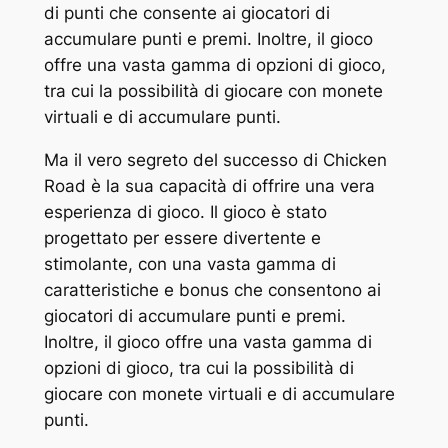
di punti che consente ai giocatori di
accumulare punti e premi. Inoltre, il gioco
offre una vasta gamma di opzioni di gioco,
tra cui la possibilità di giocare con monete
virtuali e di accumulare punti.
Ma il vero segreto del successo di Chicken
Road è la sua capacità di offrire una vera
esperienza di gioco. Il gioco è stato
progettato per essere divertente e
stimolante, con una vasta gamma di
caratteristiche e bonus che consentono ai
giocatori di accumulare punti e premi.
Inoltre, il gioco offre una vasta gamma di
opzioni di gioco, tra cui la possibilità di
giocare con monete virtuali e di accumulare
punti.