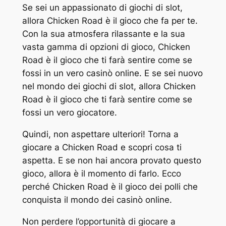
Se sei un appassionato di giochi di slot,
allora Chicken Road è il gioco che fa per te.
Con la sua atmosfera rilassante e la sua
vasta gamma di opzioni di gioco, Chicken
Road è il gioco che ti farà sentire come se
fossi in un vero casinò online. E se sei nuovo
nel mondo dei giochi di slot, allora Chicken
Road è il gioco che ti farà sentire come se
fossi un vero giocatore.
Quindi, non aspettare ulteriori! Torna a
giocare a Chicken Road e scopri cosa ti
aspetta. E se non hai ancora provato questo
gioco, allora è il momento di farlo. Ecco
perché Chicken Road è il gioco dei polli che
conquista il mondo dei casinò online.
Non perdere l’opportunità di giocare a