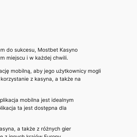
czem do sukcesu, Mostbet Kasyno
m miejscu i w każdej chwili.
ację mobilną, aby jego użytkownicy mogli
 korzystanie z kasyna, a także na
.
likacja mobilna jest idealnym
ikacja ta jest dostępna dla
syna, a także z różnych gier
e z innych krajów Europy.