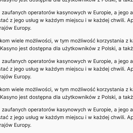
j zaufanych operatorów kasynowych w Europie, a jego ap
tać z jego usług w każdym miejscu i w każdej chwili. Apl
rajów Europy.
om wiele możliwości, w tym możliwość korzystania z ka
asyno jest dostępna dla użytkowników z Polski, a takż
j zaufanych operatorów kasynowych w Europie, a jego ap
tać z jego usług w każdym miejscu i w każdej chwili. Apl
rajów Europy.
om wiele możliwości, w tym możliwość korzystania z ka
asyno jest dostępna dla użytkowników z Polski, a takż
j zaufanych operatorów kasynowych w Europie, a jego ap
tać z jego usług w każdym miejscu i w każdej chwili. Apl
rajów Europy.