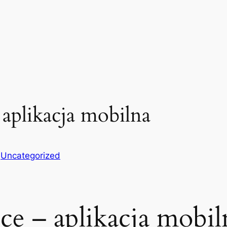
aplikacja mobilna
n
Uncategorized
ce – aplikacja mobil