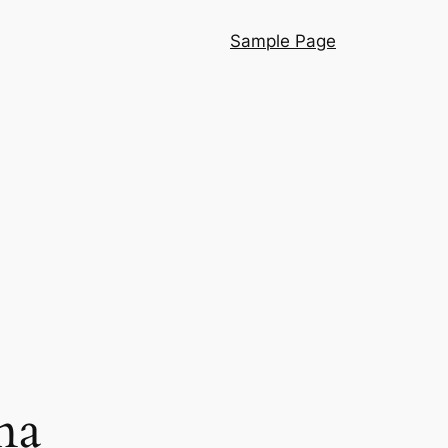
Sample Page
na