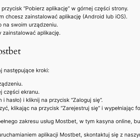
 przycisk “Pobierz aplikację” w górnej części strony.
m chcesz zainstalować aplikację (Android lub iOS).
go na swoim urządzeniu.
y zainstalować aplikację.
stbet
 następujące kroki:
ządzeniu.
j części ekranu.
asło) i kliknij na przycisk “Zaloguj się”.
ć, klikając na przycisk “Zarejestruj się” i wypełniając fo
ełnego zakresu usług Mostbet, w tym kasyna online, bukm
ruchamianiem aplikacji Mostbet, skontaktuj się z naszy