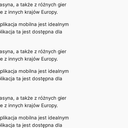
syna, a także z różnych gier
e z innych krajów Europy.
likacja mobilna jest idealnym
ikacja ta jest dostępna dla
syna, a także z różnych gier
e z innych krajów Europy.
likacja mobilna jest idealnym
ikacja ta jest dostępna dla
syna, a także z różnych gier
e z innych krajów Europy.
likacja mobilna jest idealnym
ikacja ta jest dostępna dla