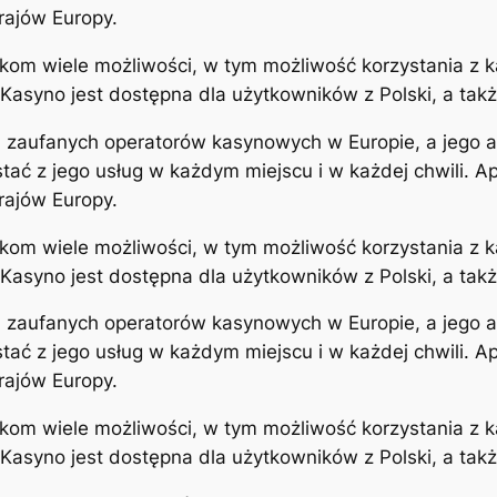
rajów Europy.
om wiele możliwości, w tym możliwość korzystania z ka
asyno jest dostępna dla użytkowników z Polski, a takż
j zaufanych operatorów kasynowych w Europie, a jego ap
tać z jego usług w każdym miejscu i w każdej chwili. Apl
rajów Europy.
om wiele możliwości, w tym możliwość korzystania z ka
asyno jest dostępna dla użytkowników z Polski, a takż
j zaufanych operatorów kasynowych w Europie, a jego ap
tać z jego usług w każdym miejscu i w każdej chwili. Apl
rajów Europy.
om wiele możliwości, w tym możliwość korzystania z ka
asyno jest dostępna dla użytkowników z Polski, a takż