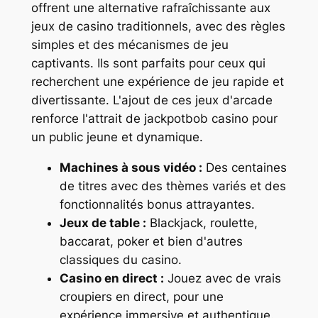
offrent une alternative rafraîchissante aux
jeux de casino traditionnels, avec des règles
simples et des mécanismes de jeu
captivants. Ils sont parfaits pour ceux qui
recherchent une expérience de jeu rapide et
divertissante. L'ajout de ces jeux d'arcade
renforce l'attrait de jackpotbob casino pour
un public jeune et dynamique.
Machines à sous vidéo :
Des centaines
de titres avec des thèmes variés et des
fonctionnalités bonus attrayantes.
Jeux de table :
Blackjack, roulette,
baccarat, poker et bien d'autres
classiques du casino.
Casino en direct :
Jouez avec de vrais
croupiers en direct, pour une
expérience immersive et authentique.