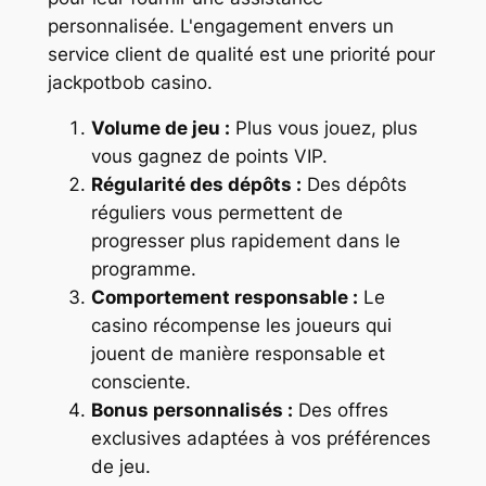
personnalisée. L'engagement envers un
service client de qualité est une priorité pour
jackpotbob casino.
Volume de jeu :
Plus vous jouez, plus
vous gagnez de points VIP.
Régularité des dépôts :
Des dépôts
réguliers vous permettent de
progresser plus rapidement dans le
programme.
Comportement responsable :
Le
casino récompense les joueurs qui
jouent de manière responsable et
consciente.
Bonus personnalisés :
Des offres
exclusives adaptées à vos préférences
de jeu.