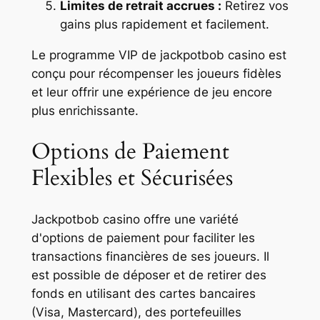
Limites de retrait accrues :
Retirez vos
gains plus rapidement et facilement.
Le programme VIP de jackpotbob casino est
conçu pour récompenser les joueurs fidèles
et leur offrir une expérience de jeu encore
plus enrichissante.
Options de Paiement
Flexibles et Sécurisées
Jackpotbob casino offre une variété
d'options de paiement pour faciliter les
transactions financières de ses joueurs. Il
est possible de déposer et de retirer des
fonds en utilisant des cartes bancaires
(Visa, Mastercard), des portefeuilles