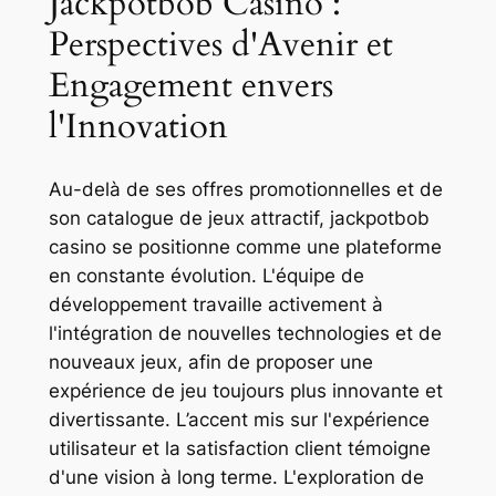
Jackpotbob Casino :
Perspectives d'Avenir et
Engagement envers
l'Innovation
Au-delà de ses offres promotionnelles et de
son catalogue de jeux attractif, jackpotbob
casino se positionne comme une plateforme
en constante évolution. L'équipe de
développement travaille activement à
l'intégration de nouvelles technologies et de
nouveaux jeux, afin de proposer une
expérience de jeu toujours plus innovante et
divertissante. L’accent mis sur l'expérience
utilisateur et la satisfaction client témoigne
d'une vision à long terme. L'exploration de