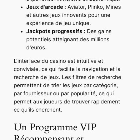
Jeux d'arcade :
Aviator, Plinko, Mines
et autres jeux innovants pour une
expérience de jeu unique.
Jackpots progressifs :
Des gains
potentiels atteignant des millions
d'euros.
L'interface du casino est intuitive et
conviviale, ce qui facilite la navigation et la
recherche de jeux. Les filtres de recherche
permettent de trier les jeux par catégorie,
par fournisseur ou par popularité, ce qui
permet aux joueurs de trouver rapidement
ce qu'ils cherchent.
Un Programme VIP
Récompensant et