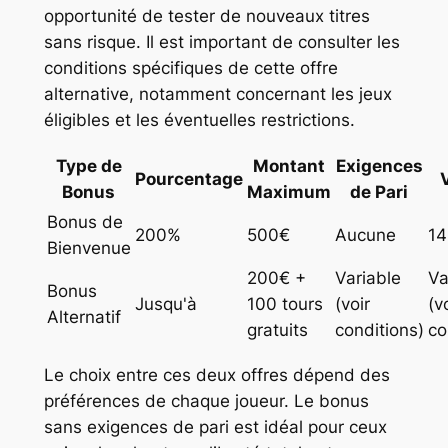
opportunité de tester de nouveaux titres
sans risque. Il est important de consulter les
conditions spécifiques de cette offre
alternative, notamment concernant les jeux
éligibles et les éventuelles restrictions.
Type de
Montant
Exigences
Pourcentage
V
Bonus
Maximum
de Pari
Bonus de
200%
500€
Aucune
14
Bienvenue
200€ +
Variable
Va
Bonus
Jusqu'à
100 tours
(voir
(v
Alternatif
gratuits
conditions)
co
Le choix entre ces deux offres dépend des
préférences de chaque joueur. Le bonus
sans exigences de pari est idéal pour ceux