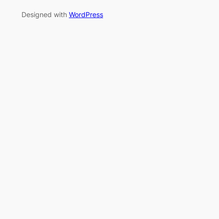
Designed with
WordPress