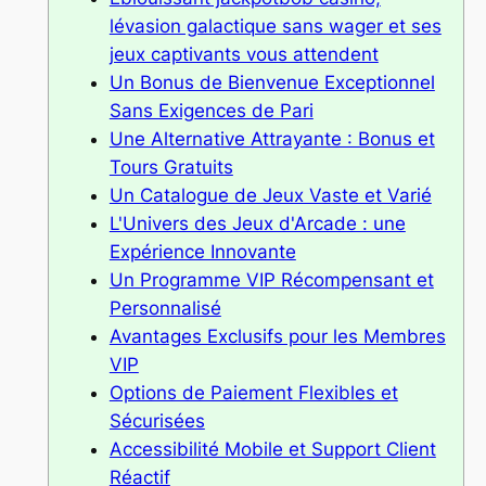
lévasion galactique sans wager et ses
jeux captivants vous attendent
Un Bonus de Bienvenue Exceptionnel
Sans Exigences de Pari
Une Alternative Attrayante : Bonus et
Tours Gratuits
Un Catalogue de Jeux Vaste et Varié
L'Univers des Jeux d'Arcade : une
Expérience Innovante
Un Programme VIP Récompensant et
Personnalisé
Avantages Exclusifs pour les Membres
VIP
Options de Paiement Flexibles et
Sécurisées
Accessibilité Mobile et Support Client
Réactif