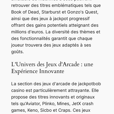
retrouver des titres emblématiques tels que
Book of Dead, Starburst et Gonzo's Quest,
ainsi que des jeux à jackpot progressif
offrant des gains potentiels atteignant des
millions d'euros. La diversité des thèmes et
des fonctionnalités garantit que chaque
joueur trouvera des jeux adaptés à ses
goûts.
L'Univers des Jeux d'Arcade : une
Expérience Innovante
La section des jeux d'arcade de jackpotbob
casino est particulièrement attrayante. Elle
propose des titres innovants et originaux
tels qu'Aviator, Plinko, Mines, JetX crash
games, Keno, Sicbo et Craps. Ces jeux