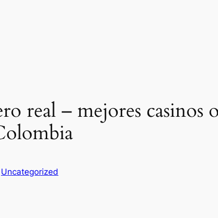
ro real – mejores casinos 
 Colombia
n
Uncategorized