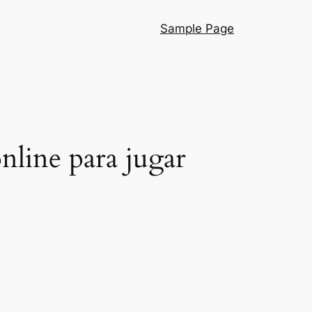
Sample Page
online para jugar