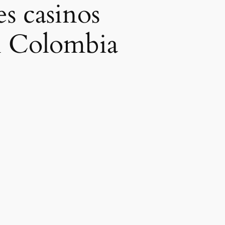
es casinos
en Colombia