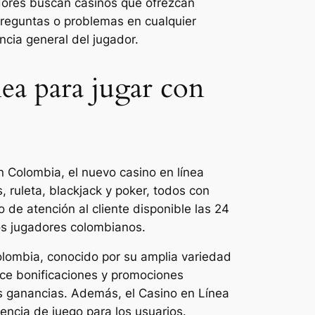
gadores buscan casinos que ofrezcan
 preguntas o problemas en cualquier
cia general del jugador.
ea para jugar con
n Colombia, el nuevo casino en línea
ruleta, blackjack y poker, todos con
 de atención al cliente disponible las 24
los jugadores colombianos.
olombia, conocido por su amplia variedad
rece bonificaciones y promociones
us ganancias. Además, el Casino en Línea
iencia de juego para los usuarios.