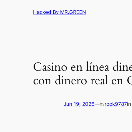
Skip
Hacked By MR.GREEN
to
content
Casino en línea dine
con dinero real en
Jun 19, 2026
—
rook9787
i
by