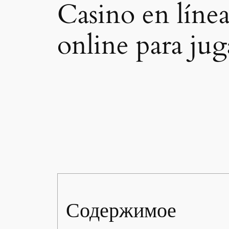
Casino en línea
online para ju
Содержимое