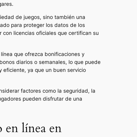
gares.
ariedad de juegos, sino también una
ado para proteger los datos de los
on licencias oficiales que certifican su
 línea que ofrezca bonificaciones y
 bonos diarios o semanales, lo que puede
y eficiente, ya que un buen servicio
nsiderar factores como la seguridad, la
 jugadores pueden disfrutar de una
o en línea en