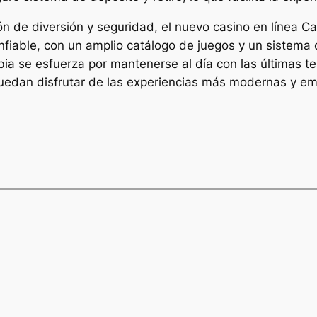
n de diversión y seguridad, el nuevo casino en línea C
iable, con un amplio catálogo de juegos y un sistema d
a se esfuerza por mantenerse al día con las últimas ten
uedan disfrutar de las experiencias más modernas y e