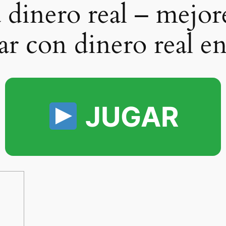
 dinero real – mejor
gar con dinero real 
JUGAR