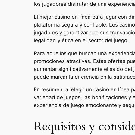
los jugadores disfrutar de una experien
El mejor casino en línea para jugar con d
plataforma segura y confiable. Los casin
jugadores y garantizar que sus transaccio
legalidad y ética en el sector del juego.
Para aquellos que buscan una experiencia 
promociones atractivas. Estas ofertas pu
aumentar significativamente el saldo del 
puede marcar la diferencia en la satisfacc
En resumen, al elegir un casino en línea 
variedad de juegos, las bonificaciones y 
experiencia de juego emocionante y segu
Requisitos y conside