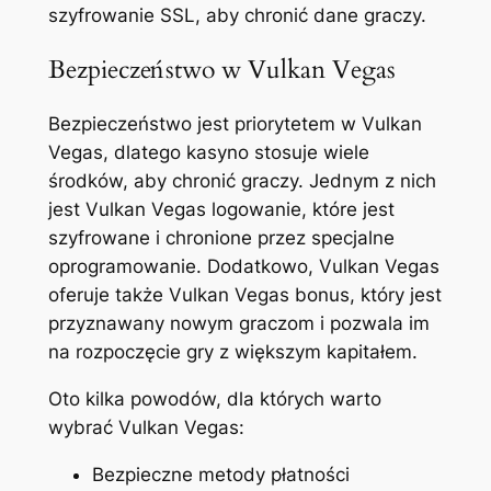
szyfrowanie SSL, aby chronić dane graczy.
Bezpieczeństwo w Vulkan Vegas
Bezpieczeństwo jest priorytetem w Vulkan
Vegas, dlatego kasyno stosuje wiele
środków, aby chronić graczy. Jednym z nich
jest Vulkan Vegas logowanie, które jest
szyfrowane i chronione przez specjalne
oprogramowanie. Dodatkowo, Vulkan Vegas
oferuje także Vulkan Vegas bonus, który jest
przyznawany nowym graczom i pozwala im
na rozpoczęcie gry z większym kapitałem.
Oto kilka powodów, dla których warto
wybrać Vulkan Vegas:
Bezpieczne metody płatności