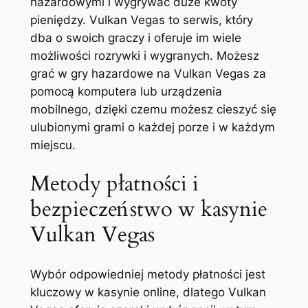
hazardowymi i wygrywać duże kwoty
pieniędzy. Vulkan Vegas to serwis, który
dba o swoich graczy i oferuje im wiele
możliwości rozrywki i wygranych. Możesz
grać w gry hazardowe na Vulkan Vegas za
pomocą komputera lub urządzenia
mobilnego, dzięki czemu możesz cieszyć się
ulubionymi grami o każdej porze i w każdym
miejscu.
Metody płatności i
bezpieczeństwo w kasynie
Vulkan Vegas
Wybór odpowiedniej metody płatności jest
kluczowy w kasynie online, dlatego Vulkan