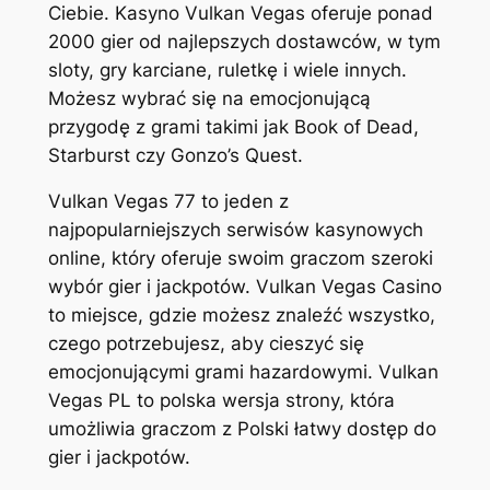
Ciebie. Kasyno Vulkan Vegas oferuje ponad
2000 gier od najlepszych dostawców, w tym
sloty, gry karciane, ruletkę i wiele innych.
Możesz wybrać się na emocjonującą
przygodę z grami takimi jak Book of Dead,
Starburst czy Gonzo’s Quest.
Vulkan Vegas 77 to jeden z
najpopularniejszych serwisów kasynowych
online, który oferuje swoim graczom szeroki
wybór gier i jackpotów. Vulkan Vegas Casino
to miejsce, gdzie możesz znaleźć wszystko,
czego potrzebujesz, aby cieszyć się
emocjonującymi grami hazardowymi. Vulkan
Vegas PL to polska wersja strony, która
umożliwia graczom z Polski łatwy dostęp do
gier i jackpotów.