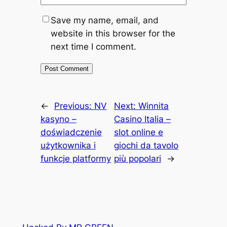
Save my name, email, and
website in this browser for the
next time I comment.
←
Previous:
NV
Next:
Winnita
kasyno –
Casino Italia –
doświadczenie
slot online e
użytkownika i
giochi da tavolo
funkcje platformy
più popolari
→