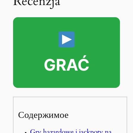
Recenzja
GRAĆ
Содержимое
Gry hazardowe i jackpoty na