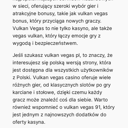
w sieci, oferujący szeroki wybór gier i
atrakcyjne bonusy, takie jak vulkan vegas
bonus, który przyciąga nowych graczy.
Vulkan Vegas to nie tylko kasyno, ale także
vegas vulkan, który łączy emocje gry z
wygodą i bezpieczeństwem.
Jeśli szukasz vulkan vegas pl, to znaczy, że
interesujesz się polską wersją strony, która
jest dostępna dla wszystkich użytkowników
z Polski. Vulkan vegas casino oferuje wiele
różnych gier, od klasycznych slotów po gry
karciane i stołowe, dzięki czemu każdy
gracz może znaleźć coś dla siebie. Warto
również wspomnieć o vulkan vegas 91, który
jest jednym z najnowszych dodatków do
oferty kasyna.