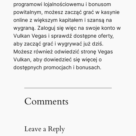
programowi lojalnościowemu i bonusom
powitalnym, możesz zacząć grać w kasynie
online z większym kapitałem i szansą na
wygraną. Zaloguj się więc na swoje konto w
Vulkan Vegas i sprawdź dostępne oferty,
aby zacząć grać i wygrywać już dziś.
Możesz również odwiedzić stronę Vegas
Vulkan, aby dowiedzieć się więcej o
dostępnych promocjach i bonusach.
Comments
Leave a Reply