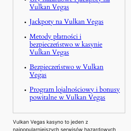
Vulkan Vegas
Jackpoty na Vulkan Vegas
Metody płatności i
bezpieczeństwo w kasynie
Vulkan Vegas
Bezpieczeństwo w Vulkan
Vegas
Program lojalnościowy i bonusy
powitalne w Vulkan Vegas
Vulkan Vegas kasyno to jeden z
najpopularniejszych serwisów hazardowych