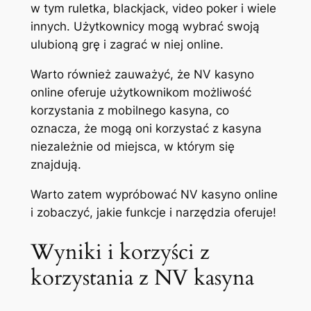
w tym ruletka, blackjack, video poker i wiele
innych. Użytkownicy mogą wybrać swoją
ulubioną grę i zagrać w niej online.
Warto również zauważyć, że NV kasyno
online oferuje użytkownikom możliwość
korzystania z mobilnego kasyna, co
oznacza, że mogą oni korzystać z kasyna
niezależnie od miejsca, w którym się
znajdują.
Warto zatem wypróbować NV kasyno online
i zobaczyć, jakie funkcje i narzędzia oferuje!
Wyniki i korzyści z
korzystania z NV kasyna