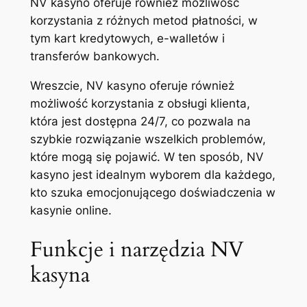
NV kasyno oferuje również możliwość
korzystania z różnych metod płatności, w
tym kart kredytowych, e-walletów i
transferów bankowych.
Wreszcie, NV kasyno oferuje również
możliwość korzystania z obsługi klienta,
która jest dostępna 24/7, co pozwala na
szybkie rozwiązanie wszelkich problemów,
które mogą się pojawić. W ten sposób, NV
kasyno jest idealnym wyborem dla każdego,
kto szuka emocjonującego doświadczenia w
kasynie online.
Funkcje i narzędzia NV
kasyna