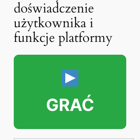
doświadczenie
użytkownika i
funkcje platformy
GRAĆ