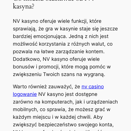
kasyna?
NV kasyno oferuje wiele funkcji, które
sprawiają, że gra w kasynie staje się jeszcze
bardziej emocjonująca. Jedną z nich jest
możliwość korzystania z różnych walut, co
pozwala na łatwe zarządzanie kontem.
Dodatkowo, NV kasyno oferuje wiele
bonusów i promocji, które mogą pomóc w
zwiększeniu Twoich szans na wygraną.
Warto również zauważyć, że
nv casino
logowanie
NV kasyno jest dostępne
zarówno na komputerach, jak i urządzeniach
mobilnych, co sprawia, że możesz grać w
każdym miejscu i w każdej chwili. Aby
zwiększyć bezpieczeństwo swojego konta,