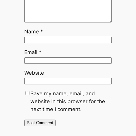
Name
*
Email
*
Website
Save my name, email, and
website in this browser for the
next time I comment.