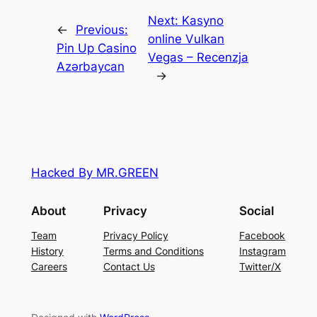
Next:
Kasyno
←
Previous:
online Vulkan
Pin Up Casino
Vegas – Recenzja
Azərbaycan
→
Hacked By MR.GREEN
About
Privacy
Social
Team
Privacy Policy
Facebook
History
Terms and Conditions
Instagram
Careers
Contact Us
Twitter/X