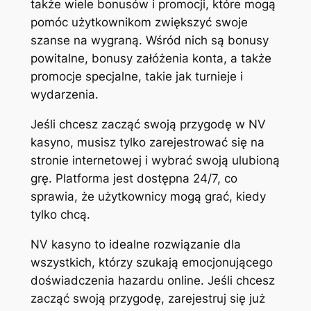
także wiele bonusów i promocji, które mogą
pomóc użytkownikom zwiększyć swoje
szanse na wygraną. Wśród nich są bonusy
powitalne, bonusy załóżenia konta, a także
promocje specjalne, takie jak turnieje i
wydarzenia.
Jeśli chcesz zacząć swoją przygodę w NV
kasyno, musisz tylko zarejestrować się na
stronie internetowej i wybrać swoją ulubioną
grę. Platforma jest dostępna 24/7, co
sprawia, że użytkownicy mogą grać, kiedy
tylko chcą.
NV kasyno to idealne rozwiązanie dla
wszystkich, którzy szukają emocjonującego
doświadczenia hazardu online. Jeśli chcesz
zacząć swoją przygodę, zarejestruj się już