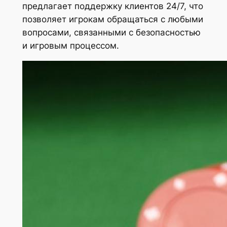
предлагает поддержку клиентов 24/7, что
позволяет игрокам обращаться с любыми
вопросами, связанными с безопасностью
и игровым процессом.