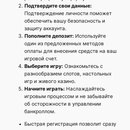
Подтвердите свои данные:
Подтверждение личности поможет
обеспечить вашу безопасность и
защиту аккаунта.
Пополните депозит:
Используйте
один из предложенных методов
оплаты для внесения средств на ваш
игровой счет.
Выберите игру:
Ознакомьтесь с
разнообразием слотов, настольных
игр и живого казино.
Начните играть:
Наслаждайтесь
игровым процессом и не забывайте
об осторожности в управлении
банкроллом.
Быстрая регистрация позволит сразу