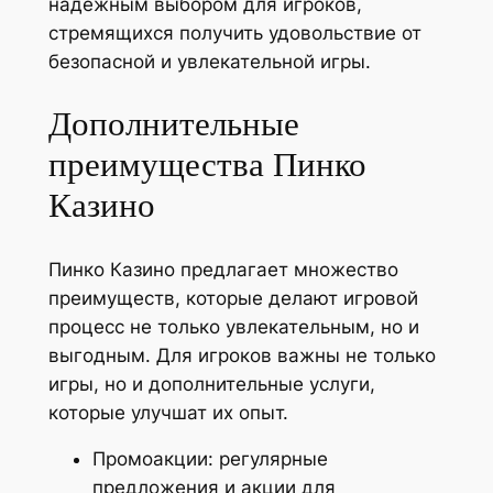
надежным выбором для игроков,
стремящихся получить удовольствие от
безопасной и увлекательной игры.
Дополнительные
преимущества Пинко
Казино
Пинко Казино предлагает множество
преимуществ, которые делают игровой
процесс не только увлекательным, но и
выгодным. Для игроков важны не только
игры, но и дополнительные услуги,
которые улучшат их опыт.
Промоакции: регулярные
предложения и акции для