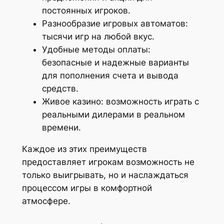
постоянных игроков.
Разнообразие игровых автоматов:
тысячи игр на любой вкус.
Удобные методы оплаты:
безопасные и надежные варианты
для пополнения счета и вывода
средств.
Живое казино: возможность играть с
реальными дилерами в реальном
времени.
Каждое из этих преимуществ
предоставляет игрокам возможность не
только выигрывать, но и наслаждаться
процессом игры в комфортной
атмосфере.