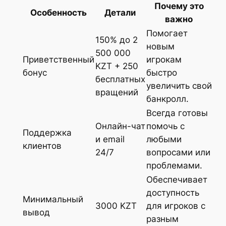
Почему это
Особенность
Детали
важно
Помогает
150% до 2
новым
500 000
Приветственный
игрокам
KZT + 250
бонус
быстро
бесплатных
увеличить свой
вращений
банкролл.
Всегда готовы
Онлайн-чат
помочь с
Поддержка
и email
любыми
клиентов
24/7
вопросами или
проблемами.
Обеспечивает
доступность
Минимальный
3000 KZT
для игроков с
вывод
разным