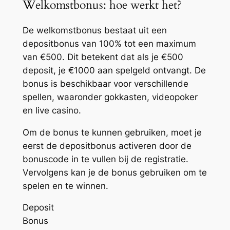
Welkomstbonus: hoe werkt het?
De welkomstbonus bestaat uit een
depositbonus van 100% tot een maximum
van €500. Dit betekent dat als je €500
deposit, je €1000 aan spelgeld ontvangt. De
bonus is beschikbaar voor verschillende
spellen, waaronder gokkasten, videopoker
en live casino.
Om de bonus te kunnen gebruiken, moet je
eerst de depositbonus activeren door de
bonuscode in te vullen bij de registratie.
Vervolgens kan je de bonus gebruiken om te
spelen en te winnen.
Deposit
Bonus