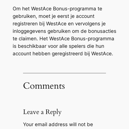
Om het WestAce Bonus-programma te
gebruiken, moet je eerst je account
registreren bij WestAce en vervolgens je
inloggegevens gebruiken om de bonusacties
te claimen. Het WestAce Bonus-programma
is beschikbaar voor alle spelers die hun
account hebben geregistreerd bij WestAce.
Comments
Leave a Reply
Your email address will not be