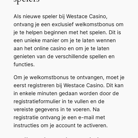
Als nieuwe speler bij Westace Casino,
ontvang je een exclusief welkomstbonus om
je te helpen beginnen met het spelen. Dit is
een unieke manier om je te laten wennen
aan het online casino en om je te laten
genieten van de verschillende spellen en
functies.
Om je welkomstbonus te ontvangen, moet je
eerst registreren bij Westace Casino. Dit kan
in enkele minuten gedaan worden door de
registratieformulier in te vullen en de
vereiste gegevens in te voeren. Na
registratie ontvang je een e-mail met
instructies om je account te activeren.