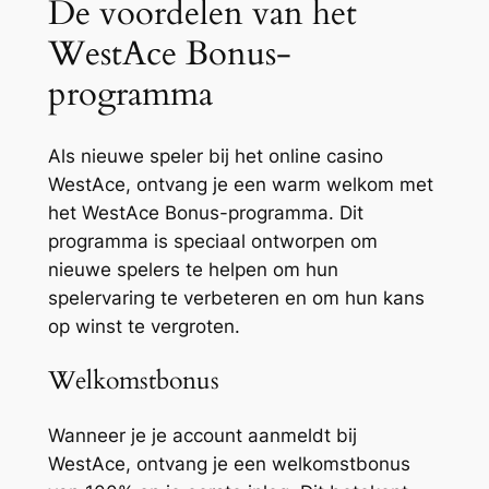
De voordelen van het
WestAce Bonus-
programma
Als nieuwe speler bij het online casino
WestAce, ontvang je een warm welkom met
het WestAce Bonus-programma. Dit
programma is speciaal ontworpen om
nieuwe spelers te helpen om hun
spelervaring te verbeteren en om hun kans
op winst te vergroten.
Welkomstbonus
Wanneer je je account aanmeldt bij
WestAce, ontvang je een welkomstbonus