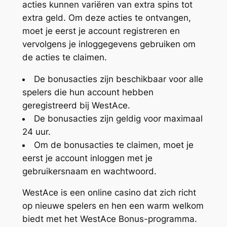
acties kunnen variëren van extra spins tot
extra geld. Om deze acties te ontvangen,
moet je eerst je account registreren en
vervolgens je inloggegevens gebruiken om
de acties te claimen.
De bonusacties zijn beschikbaar voor alle
spelers die hun account hebben
geregistreerd bij WestAce.
De bonusacties zijn geldig voor maximaal
24 uur.
Om de bonusacties te claimen, moet je
eerst je account inloggen met je
gebruikersnaam en wachtwoord.
WestAce is een online casino dat zich richt
op nieuwe spelers en hen een warm welkom
biedt met het WestAce Bonus-programma.