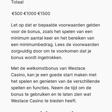
Totaal
€500
€1000
€1500
Let op dat er bepaalde voorwaarden gelden
voor de bonus, zoals het spelen van een
minimum aantal keer en het bereiken van
een minimumbedrag. Lees de voorwaarden
zorgvuldig door om te voorkomen dat je
bonus wordt ingetrokken.
Met de welkomstbonus van Westace
Casino, kan je een goede start maken met
het spelen en genieten van de verschillende
spellen en functies. Neem de tijd om de
bonus te gebruiken en te laten zien wat
Westace Casino te bieden heeft.