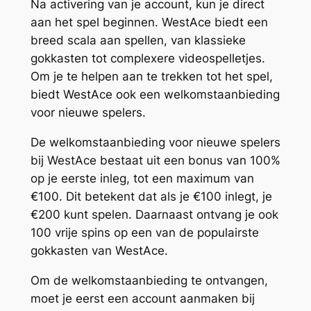
Na activering van je account, kun je direct
aan het spel beginnen. WestAce biedt een
breed scala aan spellen, van klassieke
gokkasten tot complexere videospelletjes.
Om je te helpen aan te trekken tot het spel,
biedt WestAce ook een welkomstaanbieding
voor nieuwe spelers.
De welkomstaanbieding voor nieuwe spelers
bij WestAce bestaat uit een bonus van 100%
op je eerste inleg, tot een maximum van
€100. Dit betekent dat als je €100 inlegt, je
€200 kunt spelen. Daarnaast ontvang je ook
100 vrije spins op een van de populairste
gokkasten van WestAce.
Om de welkomstaanbieding te ontvangen,
moet je eerst een account aanmaken bij