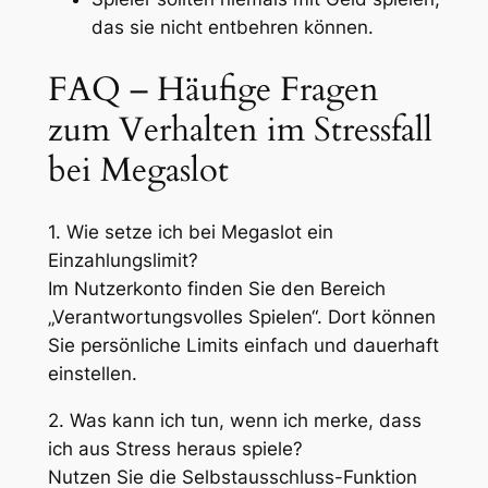
das sie nicht entbehren können.
FAQ – Häufige Fragen
zum Verhalten im Stressfall
bei Megaslot
1. Wie setze ich bei Megaslot ein
Einzahlungslimit?
Im Nutzerkonto finden Sie den Bereich
„Verantwortungsvolles Spielen“. Dort können
Sie persönliche Limits einfach und dauerhaft
einstellen.
2. Was kann ich tun, wenn ich merke, dass
ich aus Stress heraus spiele?
Nutzen Sie die Selbstausschluss-Funktion