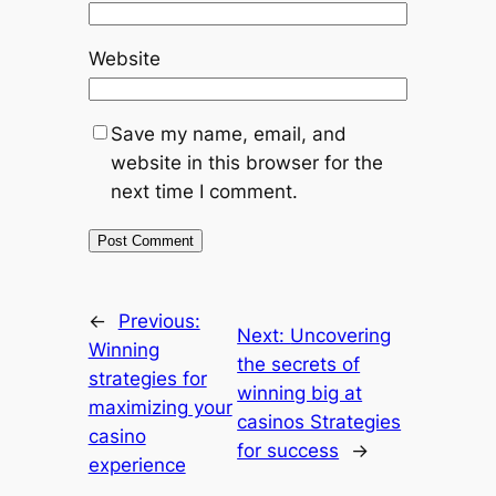
Website
Save my name, email, and
website in this browser for the
next time I comment.
←
Previous:
Next:
Uncovering
Winning
the secrets of
strategies for
winning big at
maximizing your
casinos Strategies
casino
for success
→
experience