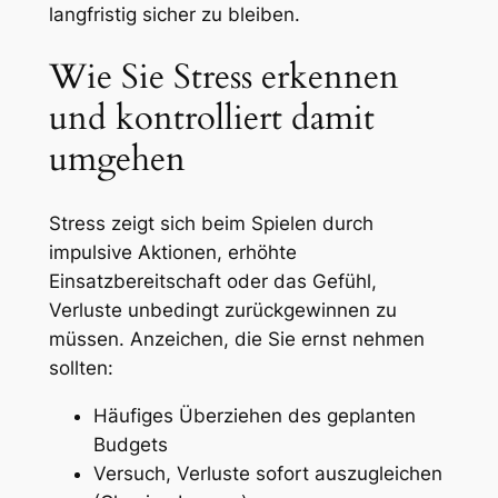
langfristig sicher zu bleiben.
Wie Sie Stress erkennen
und kontrolliert damit
umgehen
Stress zeigt sich beim Spielen durch
impulsive Aktionen, erhöhte
Einsatzbereitschaft oder das Gefühl,
Verluste unbedingt zurückgewinnen zu
müssen. Anzeichen, die Sie ernst nehmen
sollten:
Häufiges Überziehen des geplanten
Budgets
Versuch, Verluste sofort auszugleichen